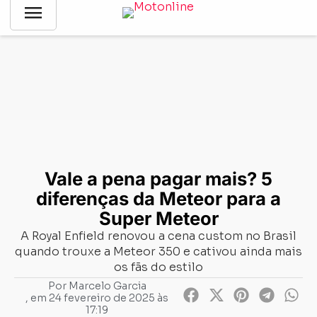
menu
Notícias
-
Comparativo
-
Vale a pena pagar mais? 5 diferenças
da Meteor para a Super Meteor
Vale a pena pagar mais? 5
diferenças da Meteor para a
Super Meteor
A Royal Enfield renovou a cena custom no Brasil
quando trouxe a Meteor 350 e cativou ainda mais
os fãs do estilo
Por
Marcelo Garcia
, em
24 fevereiro de 2025 às
17:19