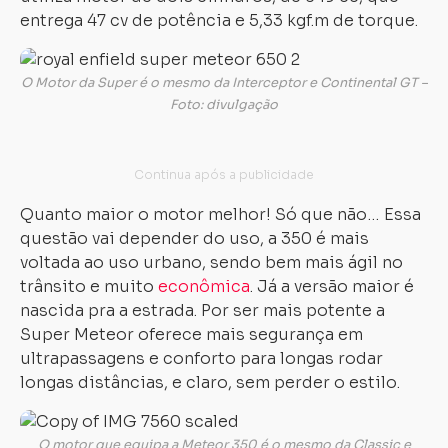
entrega 47 cv de potência e 5,33 kgf.m de torque.
O Motor da Super é o mesmo da Interceptor e Continental GT –
Foto: divulgação
Quanto maior o motor melhor! Só que não… Essa
questão vai depender do uso, a 350 é mais
voltada ao uso urbano, sendo bem mais ágil no
trânsito e muito
econômica
. Já a versão maior é
nascida pra a estrada. Por ser mais potente a
Super Meteor oferece mais segurança em
ultrapassagens e conforto para longas rodar
longas distâncias, e claro, sem perder o estilo.
O motor que equipa a Meteor 350 é o mesmo da Classic e