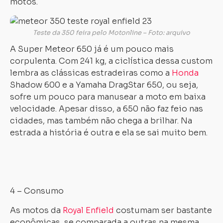
motos.
Teste da 350 feira pelo Motonline – Foto: arquivo
A Super Meteor 650 já é um pouco mais
corpulenta. Com 241 kg, a ciclística dessa custom
lembra as clássicas estradeiras como a
Honda
Shadow 600 e a Yamaha DragStar 650, ou seja,
sofre um pouco para manusear a moto em baixa
velocidade. Apesar disso, a 650 não faz feio nas
Carregando...
Carregando...
cidades, mas também não chega a brilhar. Na
estrada a história é outra e ela se sai muito bem.
4 – Consumo
As motos da
Royal Enfield
costumam ser bastante
econômicas, se comparada a outras na mesma