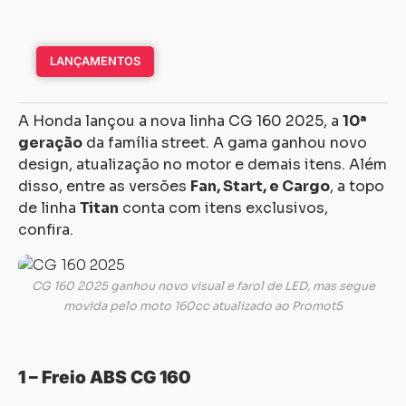
LANÇAMENTOS
A Honda lançou a nova linha CG 160 2025, a
10ª
geração
da família street. A gama ganhou novo
design, atualização no motor e demais itens. Além
disso, entre as versões
Fan, Start, e Cargo
, a topo
de linha
Titan
conta com itens exclusivos,
confira.
CG 160 2025 ganhou novo visual e farol de LED, mas segue
movida pelo moto 160cc atualizado ao Promot5
1 – Freio ABS CG 160