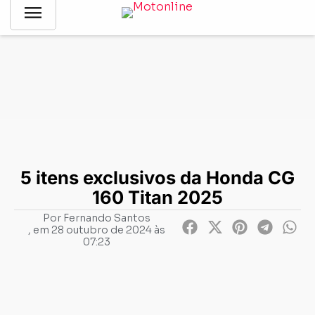
menu
Notícias
-
Lançamentos
-
5 itens exclusivos da Honda CG 160
Titan 2025
5 itens exclusivos da Honda CG
160 Titan 2025
Por
Fernando Santos
, em
28 outubro de 2024 às
07:23