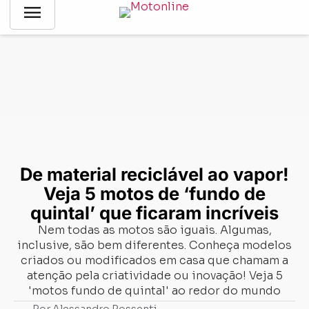
menu
Notícias
-
Divirta-se!
-
De material reciclável ao vapor! Veja 5
motos de ‘fundo de quintal’ que ficaram incríveis
De material reciclável ao vapor!
Veja 5 motos de ‘fundo de
quintal’ que ficaram incríveis
Nem todas as motos são iguais. Algumas,
inclusive, são bem diferentes. Conheça modelos
criados ou modificados em casa que chamam a
atenção pela criatividade ou inovação! Veja 5
'motos fundo de quintal' ao redor do mundo