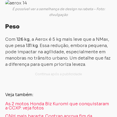
É possível ver a semelhança de design na rabeta – Foto:
divulgação
Peso
Com
126 kg
, a Aerox é 5 kg mais leve que a NMax,
que pesa
131 kg
. Essa redução, embora pequena,
pode impactar na agilidade, especialmente em
manobras no trânsito urbano. Um detalhe que faz
a diferença para quem prioriza leveza.
Veja também:
As 2 motos Honda Biz Kuromi que conquistaram
a CCXP: veja fotos
CNH mais bararta: Contran aprova fim da