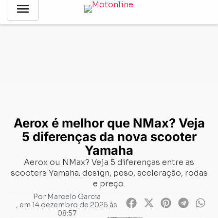
menu
Notícias
-
Comparativo
-
Aerox é melhor que NMax? Veja 5
diferenças da nova scooter Yamaha
Aerox é melhor que NMax? Veja
5 diferenças da nova scooter
Yamaha
Aerox ou NMax? Veja 5 diferenças entre as
scooters Yamaha: design, peso, aceleração, rodas
e preço.
Por
Marcelo Garcia
, em
14 dezembro de 2025 às
08:57