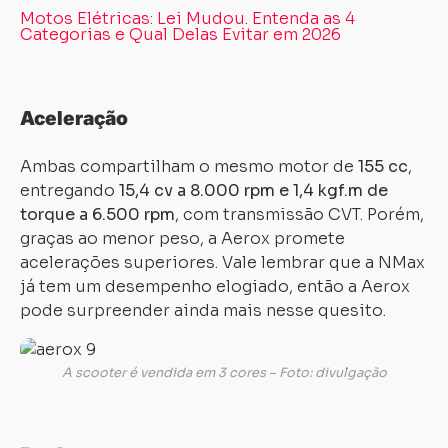
Motos Elétricas: Lei Mudou. Entenda as 4
Categorias e Qual Delas Evitar em 2026
Aceleração
Ambas compartilham o mesmo motor de
155 cc
,
entregando
15,4 cv a 8.000 rpm e 1,4 kgf.m de
torque a 6.500 rpm
, com transmissão CVT. Porém,
graças ao menor peso, a Aerox promete
acelerações superiores. Vale lembrar que a NMax
já tem um desempenho elogiado, então a Aerox
pode surpreender ainda mais nesse quesito.
A scooter é vendida em 3 cores – Foto: divulgação
Carregando...
Carregando...