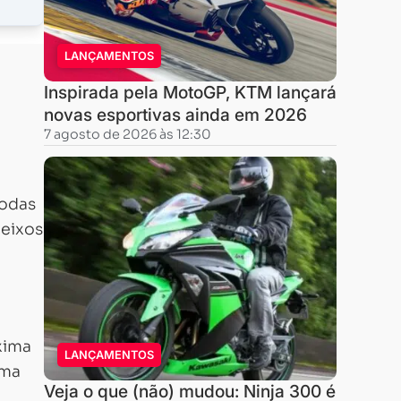
LANÇAMENTOS
Inspirada pela MotoGP, KTM lançará
novas esportivas ainda em 2026
7 agosto de 2026 às 12:30
rodas
 eixos
xima
LANÇAMENTOS
ema
Veja o que (não) mudou: Ninja 300 é