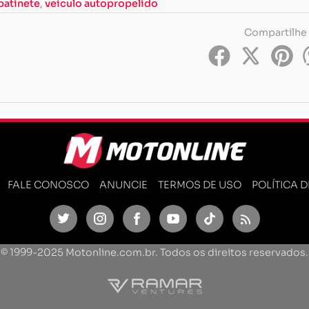
patinete
,
veículo autopropelido
Compartilhe
FALE CONOSCO
ANUNCIE
TERMOS DE USO
POLÍTICA 
Twitter
Instagram
Facebook
Youtube
TikTok
Feed
© 1999-2025 Motonline.com.br. Todos os direitos reservados.