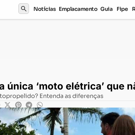
search
Notícias
Emplacamento
Guia
Fipe
‘moto elétrica’ que não precisa CNH
a única ‘moto elétrica’ que 
utopropelido? Entenda as diferenças