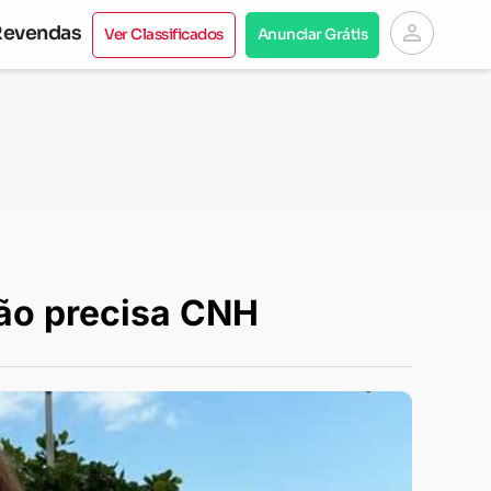
person
Revendas
Ver Classificados
Anunciar Grátis
não precisa CNH