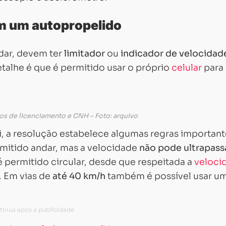
m um autopropelido
odar, devem ter
limitador
ou
indicador
de velocidad
talhe é que é permitido usar o próprio
celular
para 
tos de licenciamento e CNH – Foto: arquivo
i, a resolução estabelece algumas regras important
rmitido andar, mas a velocidade
não pode ultrapass
 é permitido circular, desde que respeitada a
veloci
. Em vias de
até 40 km/h
também é possível usar u