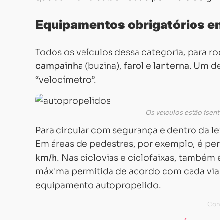
Equipamentos obrigatórios e
Todos os veículos dessa categoria, para r
campainha
(buzina),
farol
e
lanterna
. Um de
“velocímetro”.
Os veículos estão isen
Para circular com segurança e dentro da le
Em áreas de pedestres, por exemplo, é pe
km/h
. Nas ciclovias e ciclofaixas, também
máxima permitida de acordo com cada via
equipamento autopropelido.