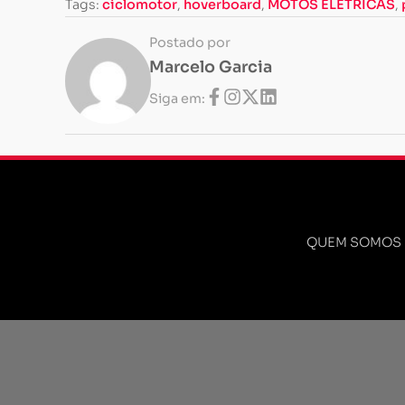
Tags:
ciclomotor
,
hoverboard
,
MOTOS ELÉTRICAS
,
Postado por
Marcelo Garcia
Siga em:
QUEM SOMOS