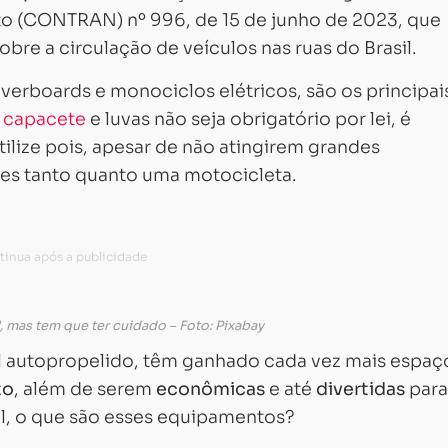
to (CONTRAN) nº 996, de 15 de junho de 2023, que
bre a circulação de veículos nas ruas do Brasil.
overboards e monociclos elétricos, são os principai
e
capacete
e luvas não seja obrigatório por lei, é
lize pois, apesar de não atingirem grandes
ntes tanto quanto uma motocicleta.
 mas tem que ter cuidado – Foto: Pixabay
 autopropelido, têm ganhado cada vez mais espaç
to
, além de serem
econômicas
e até
divertidas
para
al, o que são esses equipamentos?