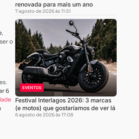
renovada para mais um ano
7 agosto de 2026 às 11:51
e
,
ser o
es.
EVENTOS
ar 6
dade
Festival Interlagos 2026: 3 marcas
(e motos) que gostaríamos de ver lá
m
6 agosto de 2026 às 17:08