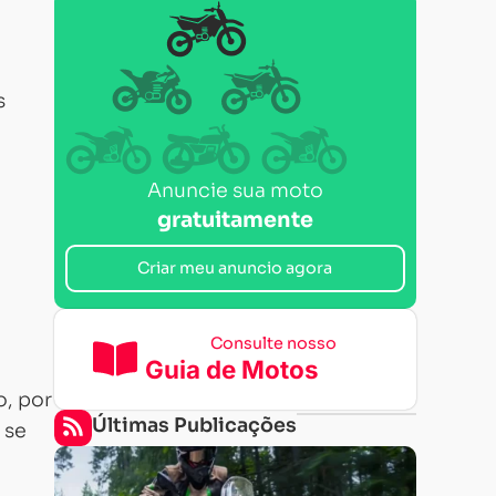
s
Anuncie sua moto
gratuitamente
Criar meu anuncio agora
Consulte nosso
Guia de Motos
o, por
Últimas Publicações
 se