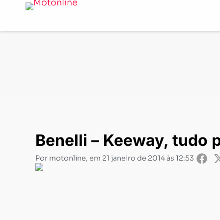
Notícias
-
Lançamentos
-
Benelli – Keeway, tudo pront
Benelli – Keeway, tudo
Por
motonline
, em
21 janeiro de 2014 às 12:53