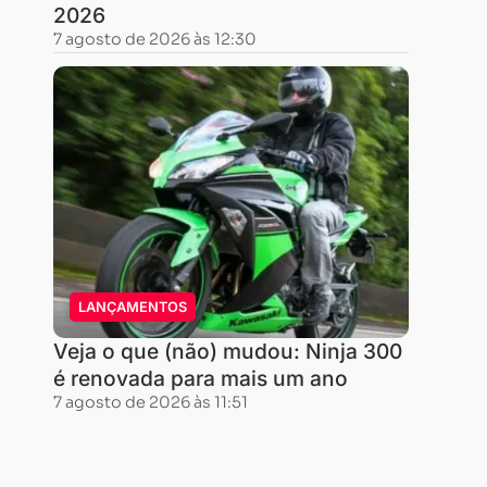
para
2026
uma
7 agosto de 2026 às 12:30
250
ou
300,
afirma
Amauri
Basilio,
gerente
comercial
da
LANÇAMENTOS
empresa.
Veja o que (não) mudou: Ninja 300
“nós
é renovada para mais um ano
vamos
7 agosto de 2026 às 11:51
ter
uma