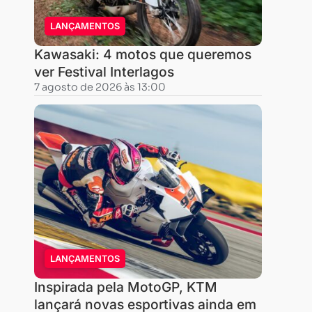
a
um
LANÇAMENTOS
grande
Kawasaki: 4 motos que queremos
salto
ver Festival Interlagos
em
7 agosto de 2026 às 13:00
termos
financeiros
quando
quer
passar
da
primeira
moto,
125
LANÇAMENTOS
ou
Inspirada pela MotoGP, KTM
150
lançará novas esportivas ainda em