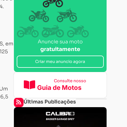
4.
Anuncie sua moto
KS, em
gratuitamente
 125
Criar meu anuncio agora
Consulte nosso
Guia de Motos
. Um
16,5
Últimas Publicações