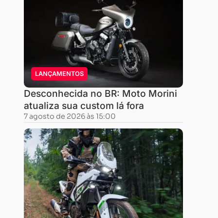
Essa
será
a
moto
de
segunda
LANÇAMENTOS
opção
Desconhecida no BR: Moto Morini
para
atualiza sua custom lá fora
o
7 agosto de 2026 às 15:00
mercado.
Um
grande
público
está
sendo
forçado