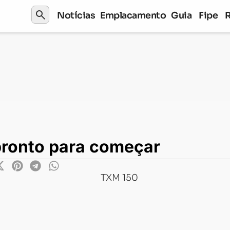
search
Notícias
Emplacamento
Guia
Fipe
o para começar
 pronto para começar