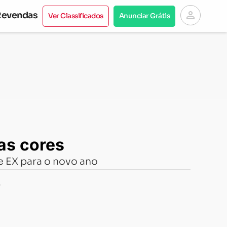
person
Revendas
Ver Classificados
Anunciar Grátis
as cores
e EX para o novo ano