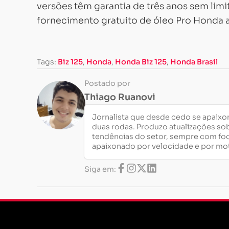
versões têm garantia de três anos sem li
fornecimento gratuito de óleo Pro Honda a p
Tags:
Biz 125
,
Honda
,
Honda Biz 125
,
Honda Brasil
Postado por
Thiago Ruanovi
Jornalista que desde cedo se apaixo
duas rodas. Produzo atualizações so
tendências do setor, sempre com fo
apaixonado por velocidade e por mo
Siga em: