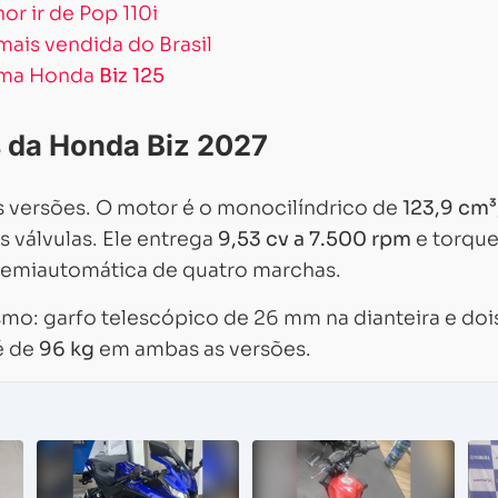
or ir de Pop 110i
 mais vendida do Brasil
 uma Honda
Biz 125
 da Honda Biz 2027
 versões. O motor é o monocilíndrico de
123,9 cm³
 válvulas. Ele entrega
9,53 cv a 7.500 rpm
e torque
semiautomática de quatro marchas.
mo: garfo telescópico de 26 mm na dianteira e doi
é de
96 kg
em ambas as versões.