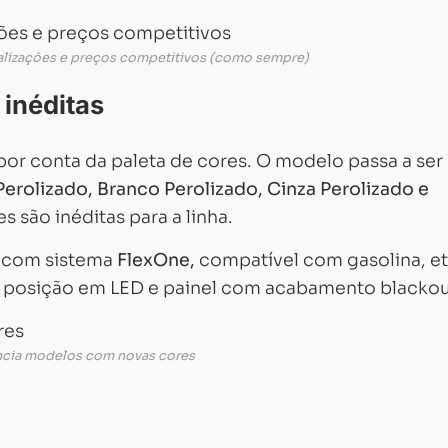
lizações e preços competitivos (como sempre)
 inéditas
 por conta da paleta de cores. O modelo passa a ser
Perolizado, Branco Perolizado, Cinza Perolizado e
s são inéditas para a linha.
, com sistema
FlexOne,
compatível com gasolina, e
Carregando...
Carregando...
de posição em LED e painel com acabamento blackou
cia modelos com novas cores