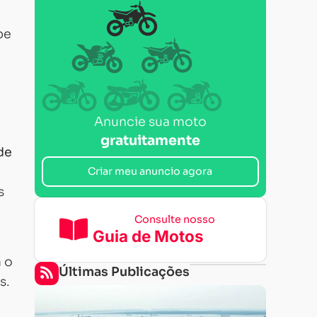
be
Anuncie sua moto
gratuitamente
de
Criar meu anuncio agora
s
Consulte nosso
Guia de Motos
 o
Últimas Publicações
s.