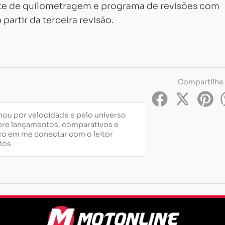
mite de quilometragem e programa de revisões com
artir da terceira revisão.
Compartilhe
nou por velocidade e pelo universo
bre lançamentos, comparativos e
co em me conectar com o leitor
tos.