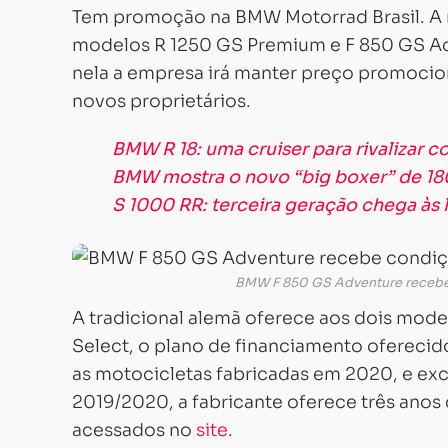
Tem promoção na BMW Motorrad Brasil. A 
modelos R 1250 GS Premium e F 850 GS Adv
nela a empresa irá manter preço promocion
novos proprietários.
BMW R 18: uma cruiser para rivalizar c
BMW mostra o novo “big boxer” de 18
S 1000 RR: terceira geração chega às 
BMW F 850 GS Adventure recebe
A tradicional alemã oferece aos dois mod
Select, o plano de financiamento oferecid
as motocicletas fabricadas em 2020, e e
2019/2020, a fabricante oferece três anos
acessados no
site
.