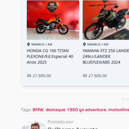
Tags:
BMW
,
destaque
,
f 850 gs adventure
,
motonlin
Postado por