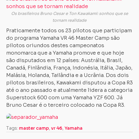
Os brasileiros Bruno Cesar e Ton Kawakami: sonhos que se
tornam realidade
Praticamente todos os 23 pilotos que participam
do programa Yamaha VR 46 Master Camp são
pilotos oriundos destes campeonatos
monomarca que a Yamaha promove e que hoje
são disputados em 12 países: Austrália, Brasil,
Canadá, Finlândia, França, Indonésia, Itália, Japão,
Malásia, Holanda, Tailândia e a Ucrânia. Dos dois
pilotos brasileiros, Kawakami disputou a Copa R3
até o ano passado e atualmente lidera a categoria
Superstock 600 com uma Yamaha YZF 600. Já
Bruno Cesar é o terceiro colocado na Copa R3.
Carregando...
Carregando...
Tags:
master camp
,
vr 46
,
Yamaha