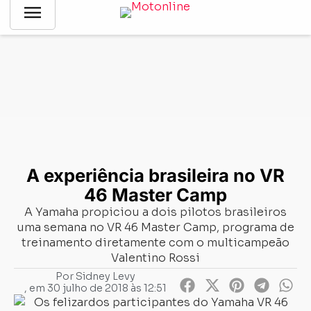
menu
Notícias
-
Competições
-
A experiência brasileira no VR 46
Master Camp
A experiência brasileira no VR
46 Master Camp
A Yamaha propiciou a dois pilotos brasileiros
uma semana no VR 46 Master Camp, programa de
treinamento diretamente com o multicampeão
Valentino Rossi
Por
Sidney Levy
, em
30 julho de 2018 às 12:51