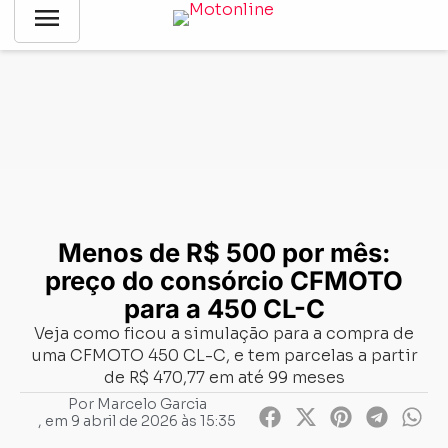
menu
Notícias
-
Negócios
-
Menos de R$ 500 por mês: preço do
consórcio CFMOTO para a 450 CL-C
Menos de R$ 500 por mês:
preço do consórcio CFMOTO
para a 450 CL-C
Veja como ficou a simulação para a compra de
uma CFMOTO 450 CL-C, e tem parcelas a partir
de R$ 470,77 em até 99 meses
Por
Marcelo Garcia
, em
9 abril de 2026 às 15:35