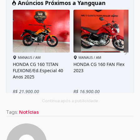
Carregando...
Carregando...
Tags:
Notícias