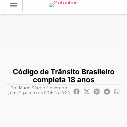
menu
Notícias
-
Legislação
-
Código de Trânsito Brasileiro completa
18 anos
Código de Trânsito Brasileiro
completa 18 anos
Por
Mário Sérgio Figueredo
, em
21 janeiro de 2016 às 14:24