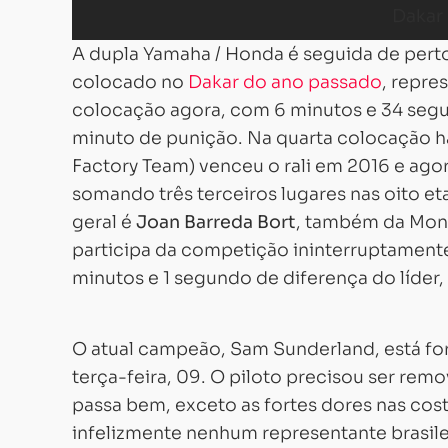
A dupla Yamaha / Honda é seguida de pert
colocado no
Dakar do ano passado
, repre
colocação agora, com 6 minutos e 34 segu
minuto de punição. Na quarta colocação 
Factory Team) venceu o rali em 2016 e agor
somando três terceiros lugares nas oito et
geral é
Joan Barreda Bort
, também da Mons
participa da competição ininterruptament
minutos e 1 segundo de diferença do líder,
O atual campeão, Sam Sunderland, está for
terça-feira, 09. O piloto precisou ser remo
passa bem, exceto as fortes dores nas cos
infelizmente nenhum representante brasil