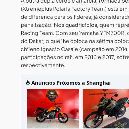
A outra dupla verde e amarela, formada p
(Xtremeplus Polaris Factory Team) está em 
de diferença para os líderes, já consider
penalização. Nos
quadriciclos
, quem repre
Racing Team. Com seu Yamaha YFM700R, o 
do Dakar, o que lhe coloca na sétima colocaç
chileno Ignacio Casale (campeão em 2014 e
participações no rali, em 2016 e 2017, sof
respectivamente.