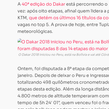
A
40ª edição do Dakar
está percorrendo o P
vez: após oito etapas, afinal quem lidera 
KTM,
que detém os últimos 16 títulos da 
vagas no top 5. A prova de hoje, entre Tup
meteorológicas.
O Dakar 2018 iniciou no Peru, está na Bolívia e vai até Có
Ontem, foi disputada a 8ª etapa da competi
janeiro. Depois de deixar o Peru e ingressar
totalizando 498 quilômetros cronometrado
etapas desta edição. Além da longa distân
4.800 metros de altitude temperaram com
tempo de 5h 24′ 01”, quem venceu foi o fra