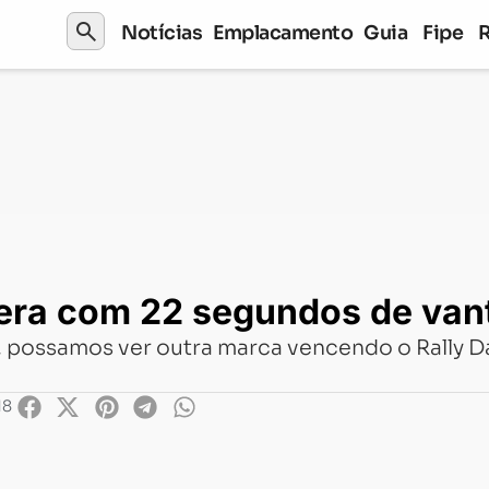
search
Notícias
Emplacamento
Guia
Fipe
com 22 segundos de vantagem
dera com 22 segundos de va
s, possamos ver outra marca vencendo o Rally
18