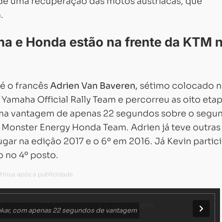
 de uma recuperação das motos austríacas, que
.
a e Honda estão na frente da KTM 
 é o francês
Adrien Van Baveren,
sétimo colocado n
 Yamaha Official Rally Team e percorreu as oito eta
 uma vantagem de apenas 22 segundos sobre o segu
a Monster Energy Honda Team. Adrien já teve outras
ugar na edição 2017 e o 6º em 2016. Já Kevin partic
 no 4º posto.
Dakar, com apenas 22 segundos de vantagem