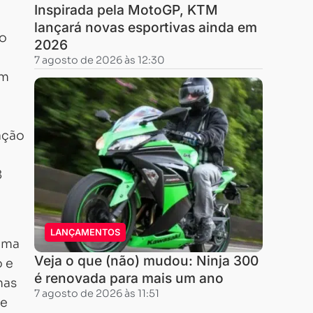
Inspirada pela MotoGP, KTM
lançará novas esportivas ainda em
do
2026
7 agosto de 2026 às 12:30
um
ação
8
LANÇAMENTOS
tima
Veja o que (não) mudou: Ninja 300
o e
é renovada para mais um ano
mas
7 agosto de 2026 às 11:51
de