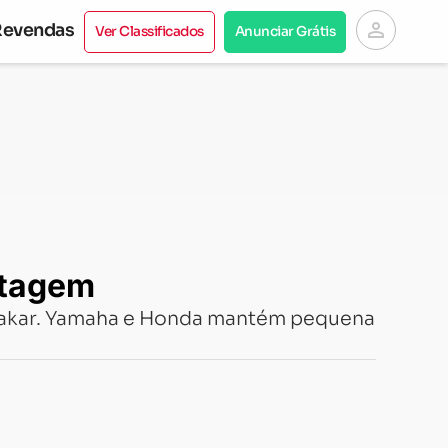
person
Revendas
Ver Classificados
Anunciar Grátis
ntagem
 Dakar. Yamaha e Honda mantém pequena