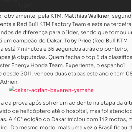
o, obviamente, pela KTM.
Matthias Walkner
, segun
senta a Red Bull KTM Factory Team e está na terceira
ndos de diferença para o líder, sendo que tomou 
há um campeão do Dakar.
Toby Price
(Red Bull KTM
a está 7 minutos e 35 segundos atrás do ponteiro,
apas já disputadas. Quem fecha o top 5 da classific
ter Energy Honda Team. Experiente, o espanhol
e desde 2011, venceu duas etapas este ano e tem 0
 Adrien.
a da prova após sofrer um acidente na etapa da úl
vido de helicóptero até o hospital, mas foi atendid
tas. A 40ª edição do Dakar iniciou com 142 motos, 
eiro. Do mesmo modo, mais uma vez o Brasil ficou 