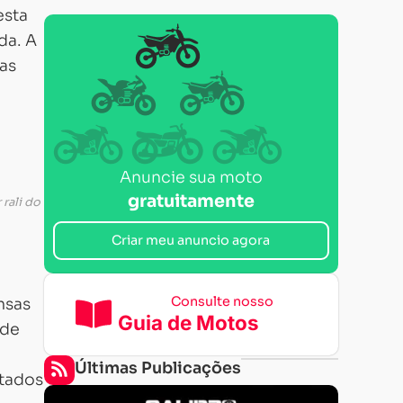
esta
da. A
uas
Anuncie sua moto
gratuitamente
 rali do
Criar meu anuncio agora
Consulte nosso
nsas
Guia de Motos
 de
Últimas Publicações
ltados