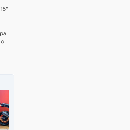
 15”
apa
 o