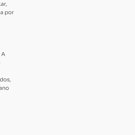
ar,
ca por
 A
g
dos,
 ano