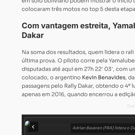
em solo boliviano podem mostrar o início
colocaram três motos no top 5 desta etapa
Com vantagem estreita, Yamah
Dakar
Na soma dos resultados, quem lidera o rali
última prova. O piloto corre pela Yamalube
disputadas até aqui em 27h 22′ 03′, com
colocado, o argentino
Kevin Benavides
, d
passagens pelo Rally Dakar, obtendo o 4º l
apenas em 2016, quando encerrou a edição
Adrian Baveren (FRA) lidera o 