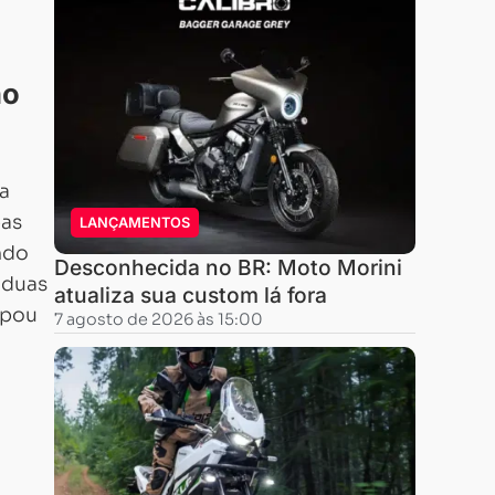
no
a
pas
LANÇAMENTOS
ndo
Desconhecida no BR: Moto Morini
 duas
atualiza sua custom lá fora
ipou
7 agosto de 2026 às 15:00