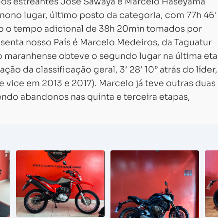
elos estreantes José Sawaya e Marcelo Haseyama
nono lugar, último posto da categoria, com 77h 46′
ado o tempo adicional de 38h 20min tomados por
senta nosso País é Marcelo Medeiros, da Taguatur
maranhense obteve o segundo lugar na última et
ão da classificação geral, 3′ 28′ 10” atrás do líder,
 vice em 2013 e 2017). Marcelo já teve outras duas
rendo abandonos nas quinta e terceira etapas,