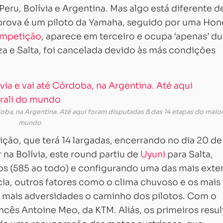
eru, Bolívia e Argentina. Mas algo está diferente d
a prova é um piloto da Yamaha, seguido por uma Hon
competição
, aparece em terceiro e ocupa ‘apenas’ d
iza e Salta, foi cancelada devido às más condições
rdoba, na Argentina. Até aqui foram disputadas 8 das 14 etapas do maior
mundo
ção, que terá 14 largadas, encerrando no dia 20 de
 na Bolívia, este round partiu de
Uyuni
para Salta,
s (585 ao todo) e configurando uma das mais exte
cia, outros fatores como o clima chuvoso e os mais
 mais adversidades o caminho dos pilotos. Com o
ncês Antoine Meo, da KTM. Aliás, os primeiros resu