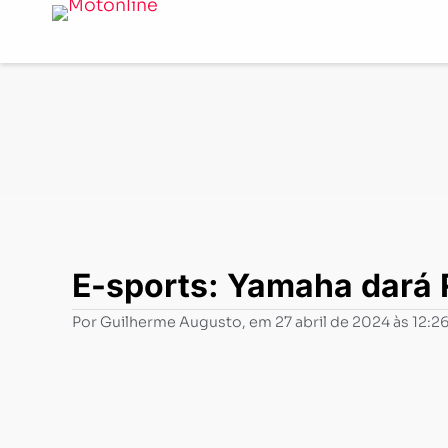
Notícias
-
News
-
E-sports: Yamaha dará R 15 a quem 
E-sports: Yamaha dará
Por
Guilherme Augusto
, em
27 abril de 2024 às 12:2