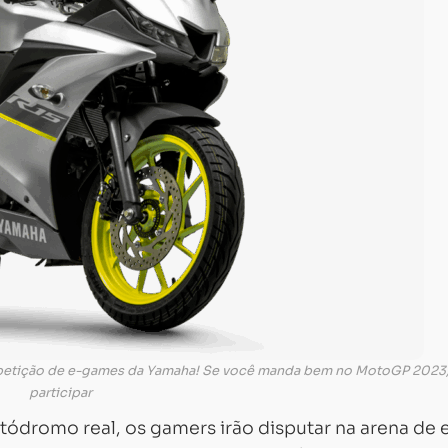
petição de e-games da Yamaha! Se você manda bem no MotoGP 2023
participar
tódromo real, os gamers irão disputar na arena de 