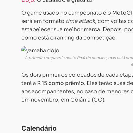
Dojo
. O cadastro é gratuito.
O game usado no campeonato é o
MotoGP
será em formato
time attack
, com voltas c
estabelecer sua melhor marca. Depois, po
como está o ranking da competição.
A primeira etapa rola neste final de semana, mas está c
e
Os dois primeiros colocados de cada etapa
terá a
R 15 como prêmio
. Eles terão suas 
aos acompanhantes, no caso de menores de
em novembro, em Goiânia (GO).
Calendário