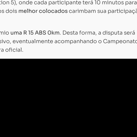
ation 5), onde cada participante terá 10 minutos para
 os dois
melhor colocados
carimbam sua participaç
mio
uma R 15 ABS 0km
. Desta forma, a disputa será
cisivo, eventualmente acompanhando o Campeonat
a oficial.
Carregando...
Carregando...