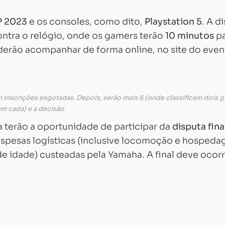
 2023
e os consoles, como dito,
Playstation 5
. A d
ontra o relógio, onde os gamers terão
10 minutos
pa
derão acompanhar de forma online, no site do even
om inscrições esgotadas. Depois, serão mais 6 (onde classificam dois 
m cada) e a decisão
 terão a oportunidade de participar da
disputa fina
despesas logísticas (inclusive locomoção e hosped
 idade) custeadas pela Yamaha. A final deve ocorr