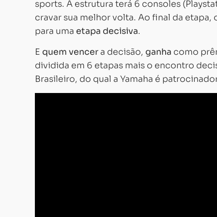
sports. A estrutura terá 6 consoles (Playst
cravar sua melhor volta. Ao final da etapa,
para uma
etapa decisiva
.
E
quem vencer
a decisão,
ganha
como prê
dividida em 6 etapas mais o encontro de
Brasileiro, do qual a Yamaha é patrocinador