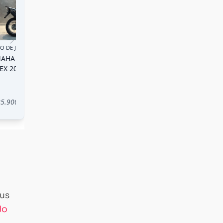
eus
do