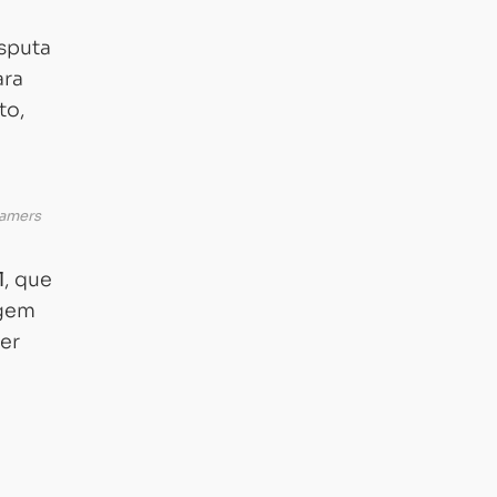
isputa
ra
to,
gamers
l
, que
agem
er