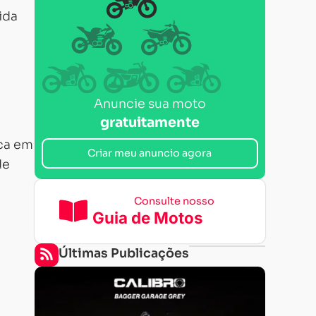
ida
Anuncie sua moto
gratuitamente
ca em
Criar meu anuncio agora
de
Consulte nosso
Guia de Motos
Últimas Publicações