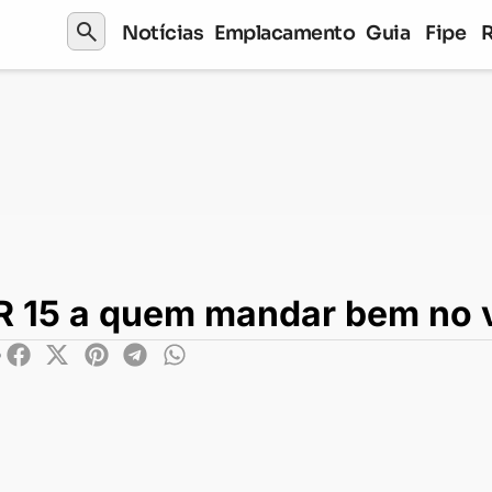
search
Notícias
Emplacamento
Guia
Fipe
mandar bem no videogame
 R 15 a quem mandar bem no
6