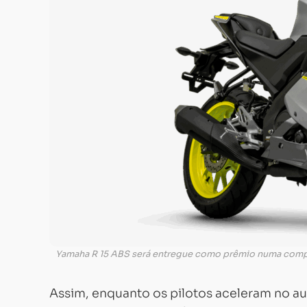
Yamaha R 15 ABS será entregue como prêmio numa com
Assim, enquanto os pilotos aceleram no au