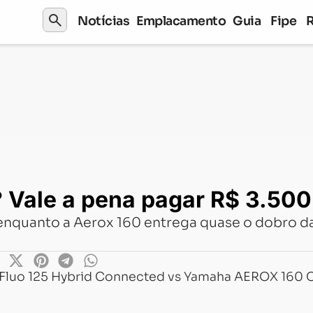
search
Notícias
Emplacamento
Guia
Fipe
a pena pagar R$ 3.500 a mais?
 Vale a pena pagar R$ 3.500
enquanto a Aerox 160 entrega quase o dobro da