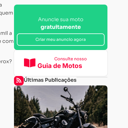
a
a quem
Anuncie sua moto
gratuitamente
mil a
Criar meu anuncio agora
 e com
Consulte nosso
erox?
Guia de Motos
Últimas Publicações