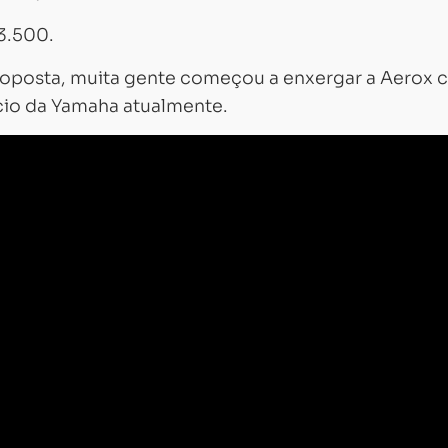
 3.500.
oposta, muita gente começou a enxergar a Aerox
cio da Yamaha atualmente.