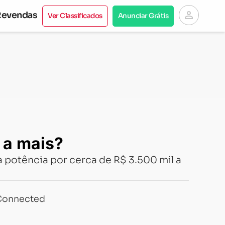
person
Revendas
Ver Classificados
Anunciar Grátis
 a mais?
 potência por cerca de R$ 3.500 mil a