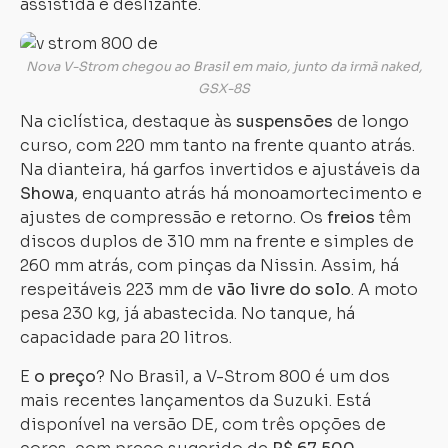
assistida e deslizante.
Nova V-Strom chegou ao Brasil em maio, junto da irmã naked,
GSX-8S
Na ciclística, destaque às
suspensões
de longo
curso, com 220 mm tanto na frente quanto atrás.
Na dianteira, há garfos invertidos e ajustáveis da
Showa
, enquanto atrás há monoamortecimento e
ajustes de compressão e retorno. Os
freios
têm
discos duplos de 310 mm na frente e simples de
260 mm atrás, com pinças da Nissin. Assim, há
respeitáveis 223 mm de
vão livre do solo
. A moto
pesa 230 kg, já abastecida. No tanque, há
capacidade para 20 litros.
E
o preço
? No Brasil, a V-Strom 800 é um dos
mais recentes lançamentos da Suzuki. Está
disponível na versão DE, com três opções de