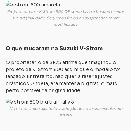
Projeto tomou a V-Strom 800 DE como base e buscou manter
sua originalidade. Sequer os freios ou suspensões foram
modificados
O que mudaram na Suzuki V-Strom
O proprietário da SR75 afirma que imaginou o
projeto da V-Strom 800 assim que o modelo foi
lançado. Entretanto, não queria fazer ajustes
drásticos. A ideia, era manter a big trail o mais
perto possível da
originalidade
.
No motor, único ajuste foi a adoção de novo escamento, em
titânio