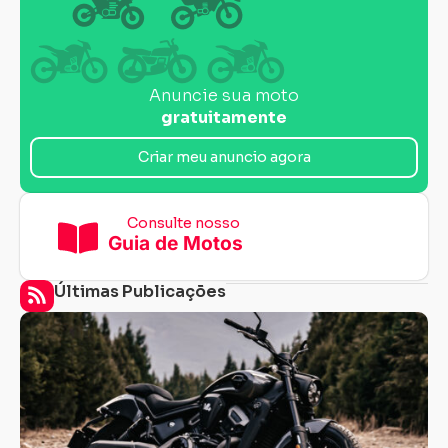
Anuncie sua moto
gratuitamente
Carregando...
Carregando...
Criar meu anuncio agora
Consulte nosso
Guia de Motos
Últimas Publicações