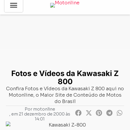
menu
Notícias
-
Fotos
-
Fotos e Vídeos da Kawasaki Z 800
Fotos e Vídeos da Kawasaki Z
800
Confira Fotos e Vídeos da Kawasaki Z 800 aqui no
Motonline, o Maior Site de Conteúdo de Motos
do Brasil
Por
motonline
, em
21 dezembro de 2000 às
14:01