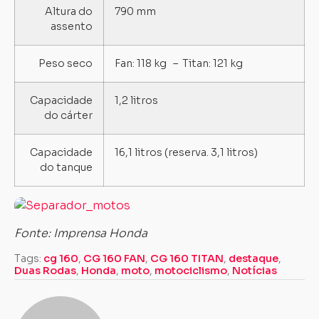
Altura do
790 mm
assento
Peso seco
Fan: 118 kg – Titan: 121 kg
Capacidade
1,2 litros
do cárter
Capacidade
16,1 litros (reserva. 3,1 litros)
do tanque
Fonte: Imprensa Honda
Tags:
cg 160
,
CG 160 FAN
,
CG 160 TITAN
,
destaque
,
Duas Rodas
,
Honda
,
moto
,
motociclismo
,
Notícias