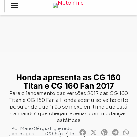
menu
Notícias
-
Lançamentos
-
Honda apresenta as CG 160 Titan e
CG 160 Fan 2017
Honda apresenta as CG 160
Titan e CG 160 Fan 2017
Para o lançamento das versões 2017 das CG 160
Titan e CG 160 Fan a Honda aderiu ao velho dito
popular de que "não se mexe em time que está
ganhando" que chegam apenas com mudanças
estéticas
Por
Mário Sérgio Figueredo
, em
6 agosto de 2016 às 14:15