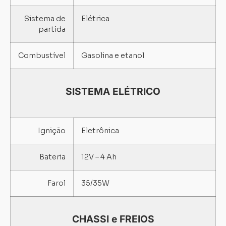
Sistema de
Elétrica
partida
Carregando...
Carregando...
Combustível
Gasolina e etanol
SISTEMA ELÉTRICO
Ignição
Eletrônica
Bateria
12V – 4 Ah
Farol
35/35W
CHASSI e FREIOS