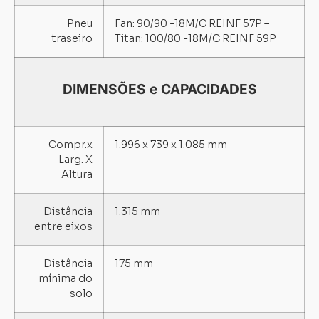
Pneu
Fan: 90/90 -18M/C REINF 57P –
traseiro
Titan: 100/80 -18M/C REINF 59P
DIMENSÕES e CAPACIDADES
Compr.x
1.996 x 739 x 1.085 mm
Larg. X
Altura
Distância
1.315 mm
entre eixos
Distância
175 mm
mínima do
solo