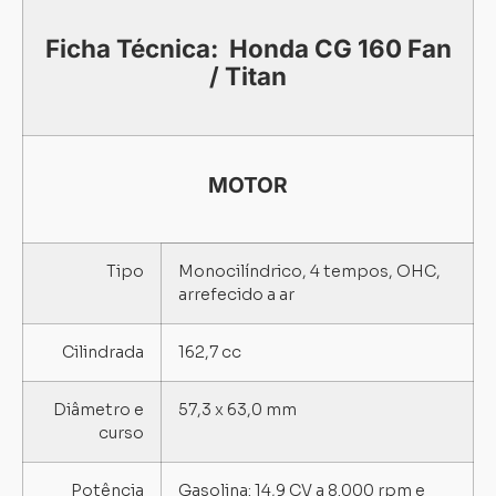
Ficha Técnica: Honda CG 160 Fan
/ Titan
MOTOR
Tipo
Monocilíndrico, 4 tempos, OHC,
arrefecido a ar
Cilindrada
162,7 cc
Diâmetro e
57,3 x 63,0 mm
curso
Potência
Gasolina: 14,9 CV a 8.000 rpm e