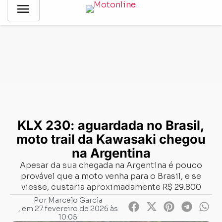
menu
Notícias
-
Lançamentos
-
KLX 230: aguardada no Brasil, moto
trail da Kawasaki chegou na Argentina
KLX 230: aguardada no Brasil,
moto trail da Kawasaki chegou
na Argentina
Apesar da sua chegada na Argentina é pouco
provável que a moto venha para o Brasil, e se
viesse, custaria aproximadamente R$ 29.800
Por
Marcelo Garcia
, em
27 fevereiro de 2026 às
10:05