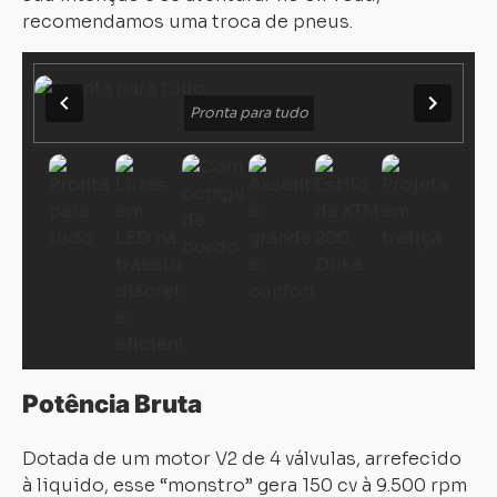
recomendamos uma troca de pneus.
Pronta para tudo
Potência Bruta
Dotada de um motor V2 de 4 válvulas, arrefecido
à liquido, esse “monstro” gera 150 cv à 9.500 rpm