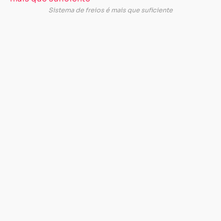
po
Sistema de freios é mais que suficiente
se
vi
–
e
p
–
q
ac
–
e
mu
–
es
V2
O
si
el
d