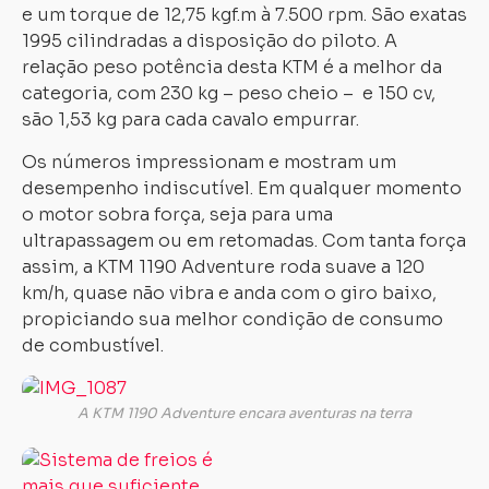
e um torque de 12,75 kgf.m à 7.500 rpm. São exatas
1995 cilindradas a disposição do piloto. A
relação peso potência desta KTM é a melhor da
categoria, com 230 kg – peso cheio – e 150 cv,
são 1,53 kg para cada cavalo empurrar.
Os números impressionam e mostram um
desempenho indiscutível. Em qualquer momento
o motor sobra força, seja para uma
ultrapassagem ou em retomadas. Com tanta força
assim, a KTM 1190 Adventure roda suave a 120
km/h, quase não vibra e anda com o giro baixo,
propiciando sua melhor condição de consumo
de combustível.
A KTM 1190 Adventure encara aventuras na terra
S
é