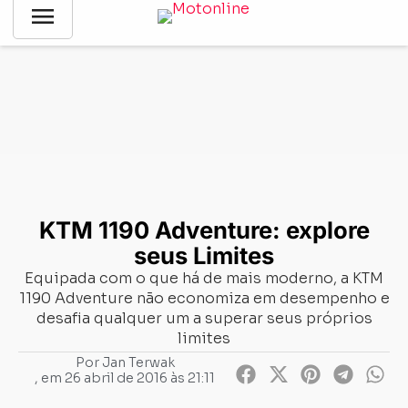
menu
Notícias
-
Testes de motos
-
KTM 1190 Adventure: explore
seus Limites
KTM 1190 Adventure: explore
seus Limites
Equipada com o que há de mais moderno, a KTM
1190 Adventure não economiza em desempenho e
desafia qualquer um a superar seus próprios
limites
Por
Jan Terwak
, em
26 abril de 2016 às 21:11