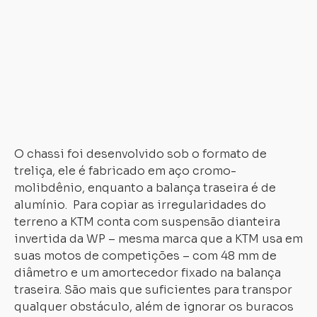
do
chassi
,
agindo
em
conjunto
com
a
suspensão.
O chassi foi desenvolvido sob o formato de
treliça, ele é fabricado em aço cromo-
molibdênio, enquanto a balança traseira é de
alumínio. Para copiar as irregularidades do
terreno a KTM conta com suspensão dianteira
invertida da WP – mesma marca que a KTM usa em
suas motos de competições – com 48 mm de
diâmetro e um amortecedor fixado na balança
traseira. São mais que suficientes para transpor
qualquer obstáculo, além de ignorar os buracos