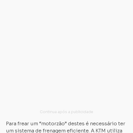
re
su
mo
A
e
de
el
os
de
tr
na
ro
tr
ao
fr
Para frear um “motorzão” destes é necessário ter
um sistema de frenagem eficiente. A KTM utiliza