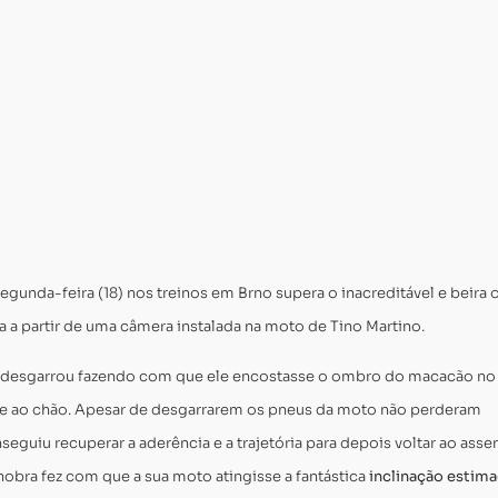
Carregando...
Carregando...
gunda-feira (18) nos treinos em Brno supera o inacreditável e beira 
a partir de uma câmera instalada na moto de Tino Martino.
desgarrou fazendo com que ele encostasse o ombro do macacão no
sse ao chão. Apesar de desgarrarem os pneus da moto não perderam
eguiu recuperar a aderência e a trajetória para depois voltar ao asse
obra fez com que a sua moto atingisse a fantástica
inclinação estima