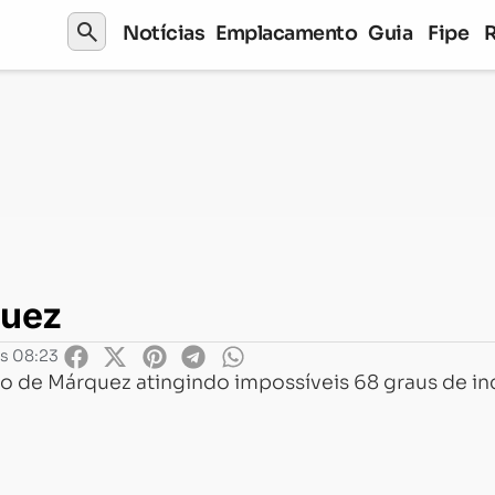
search
Notícias
Emplacamento
Guia
Fipe
quez
s 08:23