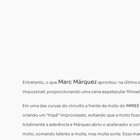
pé
e
totalmente
deitado
é
de
90
graus.
Marc Márquez
Entretanto, o que
aprontou na última se
impossível, proporcionando uma cena espetacular filmada 
Em uma das curvas do circuito a frente da moto do
MM93
criando um “tripé” improvisado, evitando que a moto fo
totalmente a aderência e Márquez abriu o acelerador e cons
moto, somando talento e muita, mas muita sorte. Essa man