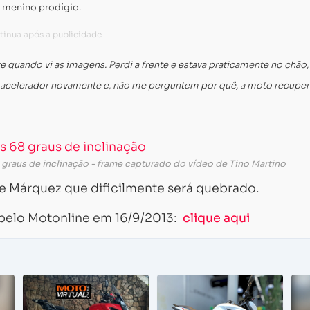
o menino prodígio.
e quando vi as imagens. Perdi a frente e estava praticamente no chão,
o acelerador novamente e, não me perguntem por quê, a moto recuper
graus de inclinação - frame capturado do vídeo de Tino Martino
 Márquez que dificilmente será quebrado.
 pelo Motonline em 16/9/2013:
clique aqui