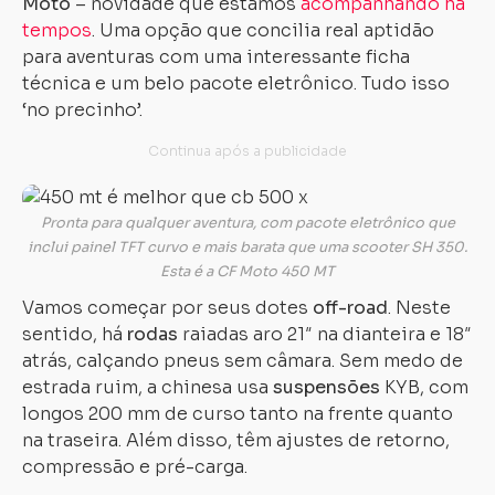
Moto
– novidade que estamos
acompanhando há
tempos
. Uma opção que concilia real aptidão
para aventuras com uma interessante ficha
técnica e um belo pacote eletrônico. Tudo isso
‘no precinho’.
Pronta para qualquer aventura, com pacote eletrônico que
inclui painel TFT curvo e mais barata que uma scooter SH 350.
Esta é a CF Moto 450 MT
Vamos começar por seus dotes
off-road
. Neste
sentido, há
rodas
raiadas aro 21″ na dianteira e 18″
atrás, calçando pneus sem câmara. Sem medo de
estrada ruim, a chinesa usa
suspensões
KYB, com
longos 200 mm de curso tanto na frente quanto
na traseira. Além disso, têm ajustes de retorno,
compressão e pré-carga.