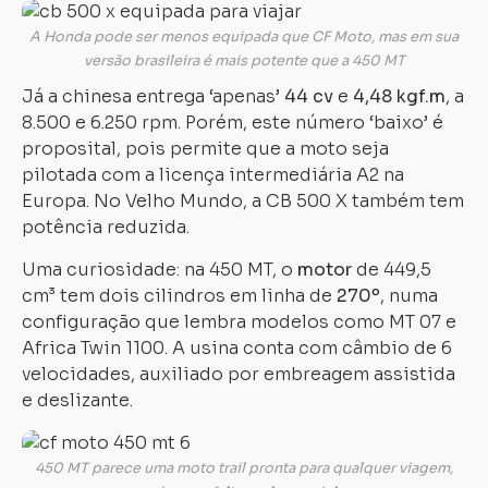
A Honda pode ser menos equipada que CF Moto, mas em sua
versão brasileira é mais potente que a 450 MT
Já a chinesa entrega ‘apenas’
44 cv
e
4,48 kgf.m
, a
8.500 e 6.250 rpm. Porém, este número ‘baixo’ é
proposital, pois permite que a moto seja
pilotada com a licença intermediária A2 na
Europa. No Velho Mundo, a CB 500 X também tem
potência reduzida.
Uma curiosidade: na 450 MT, o
motor
de 449,5
cm³ tem dois cilindros em linha de
270º
, numa
configuração que lembra modelos como MT 07 e
Africa Twin 1100. A usina conta com câmbio de 6
velocidades, auxiliado por embreagem assistida
e deslizante.
450 MT parece uma moto trail pronta para qualquer viagem,