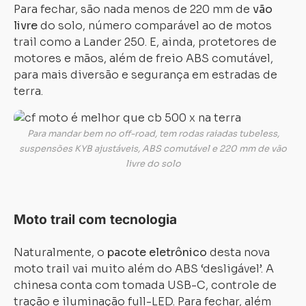
Para fechar, são nada menos de 220 mm de
vão
livre
do solo, número comparável ao de motos
trail como a Lander 250. E, ainda, protetores de
motores e mãos, além de freio ABS comutável,
para mais diversão e segurança em estradas de
terra.
Para mandar bem no off-road, tem rodas raiadas tubeless,
suspensões KYB ajustáveis, ABS comutável e 220 mm de vão
livre do solo
Moto trail com tecnologia
Naturalmente, o
pacote eletrônico
desta nova
moto trail vai muito além do ABS ‘desligável’. A
chinesa conta com tomada USB-C, controle de
tração e iluminação full-LED. Para fechar, além