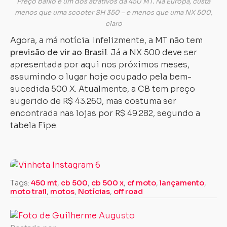
Preço baixo é um dos atrativos da 450 MT. Na Europa, custa
menos que uma scooter SH 350 – e menos que uma NX 500,
claro
Agora, a má notícia. Infelizmente, a MT não tem
previsão de vir ao Brasil
. Já a NX 500 deve ser
apresentada por aqui nos próximos meses,
assumindo o lugar hoje ocupado pela bem-
sucedida 500 X. Atualmente, a CB tem preço
sugerido de R$ 43.260, mas costuma ser
encontrada nas lojas por R$ 49.282, segundo a
tabela Fipe.
Tags:
450 mt
,
cb 500
,
cb 500 x
,
cf moto
,
lançamento
,
moto trail
,
motos
,
Notícias
,
off road