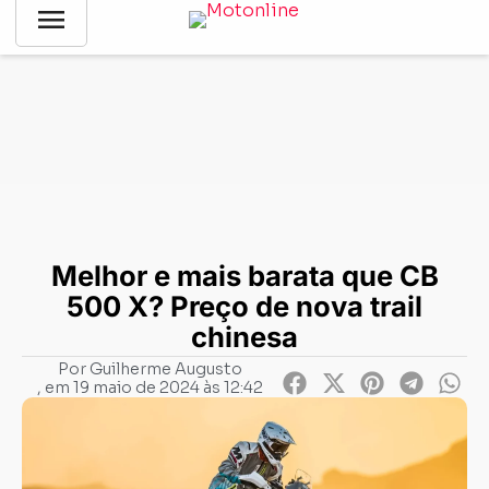
menu
Notícias
-
Lançamentos
-
Melhor e mais barata que CB 500 X?
Preço de nova trail chinesa
Melhor e mais barata que CB
500 X? Preço de nova trail
chinesa
Por
Guilherme Augusto
, em
19 maio de 2024 às 12:42