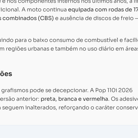
 e nos componentes internos nos últimos anos, a l
icional. A moto continua
equipada com rodas de 17
eios combinados (CBS)
e ausência de discos de freio 
buindo para o baixo consumo de combustível e facil
em regiões urbanas e também no uso diário em área
ções
grafismos pode se decepcionar. A Pop 110i 2026
rsão anterior:
preta, branca e vermelha
. Os adesi
 seguem inalterados, reforçando o caráter conser
Carregando...
Carregando...