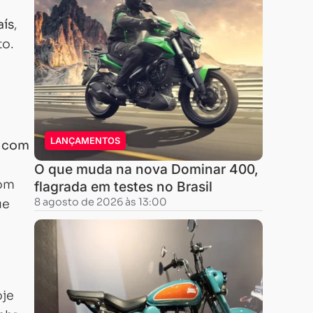
aís
,
to.
LANÇAMENTOS
, com
O que muda na nova Dominar 400,
com
flagrada em testes no Brasil
8 agosto de 2026 às 13:00
ue
oje