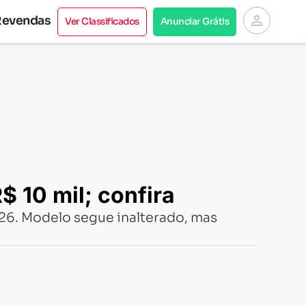
person
Revendas
Ver Classificados
Anunciar Grátis
 10 mil; confira
2026. Modelo segue inalterado, mas