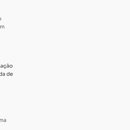
o
em
zação
da de
uma