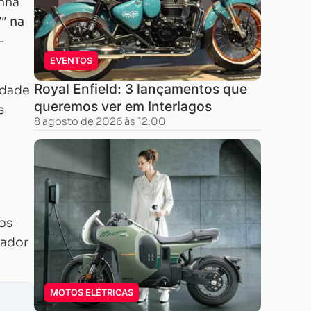
inha
″ na
—
EVENTOS
Royal Enfield: 3 lançamentos que
idade
queremos ver em Interlagos
s
8 agosto de 2026 às 12:00
vos
vador
MOTOS ELÉTRICAS