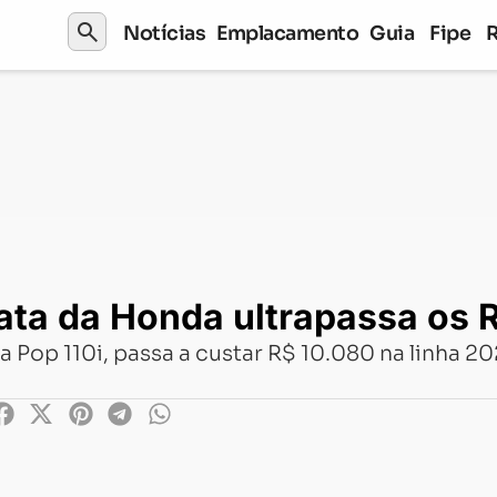
search
Notícias
Emplacamento
Guia
Fipe
a ultrapassa os R$ 10 mil; confira
ta da Honda ultrapassa os R$
a Pop 110i, passa a custar R$ 10.080 na linha 