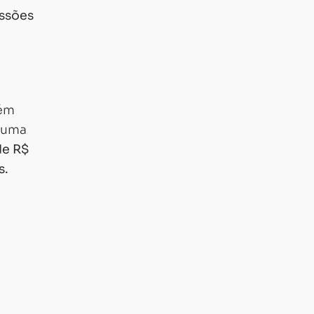
issões
tém
e uma
de R$
s.