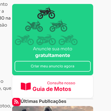
ento
 a
80 na
rsão
Anuncie sua moto
gratuitamente
Criar meu anuncio agora
 o
Consulte nosso
p, que
Guia de Motos
Últimas Publicações
otoo,