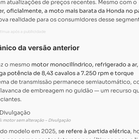
 em atualizações de preços recentes. Mesmo com o
er, oficialmente, a moto mais barata da Honda no p
ova realidade para os consumidores desse segmen
ico da versão anterior
raz o mesmo
motor monocilíndrico, refrigerado a ar
ega potência de 8,43 cavalos a 7.250 rpm e torque
stema de transmissão permanece semiautomático, 
 a alavanca de embreagem no guidão — um recurso q
iciantes.
6: motor sem alteração – Divulgação
e do modelo em 2025, s
e refere à partida elétrica
, h