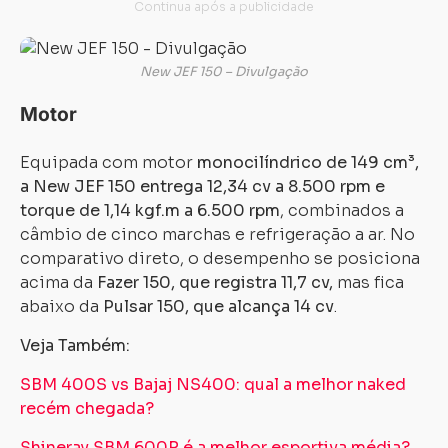
New JEF 150 – Divulgação
Motor
Equipada com motor
monocilíndrico de 149 cm³,
a New JEF 150 entrega 12,34 cv a 8.500 rpm e
torque de 1,14 kgf.m a 6.500 rpm
, combinados a
câmbio de cinco marchas e refrigeração a ar. No
comparativo direto, o desempenho se posiciona
acima da
Fazer 150, que registra 11,7 cv,
mas fica
abaixo da
Pulsar 150, que alcança 14 cv
.
Veja Também:
SBM 400S vs Bajaj NS400: qual a melhor naked
recém chegada?
Shineray SBM 600R é a melhor esportiva média?