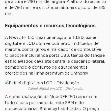
de altura e 790 mm de largura. A altura do assento
Carregando...
Carregando...
é de 780 mm, e a distância mínima do solo, de 185
mm.
Equipamentos e recursos tecnológicos
A New JEF 150 tra
z iluminação full-LED, painel
digital em LCD
com velocímetro, indicador de
marcha, conta-giros e marcador de combustível.
O pacote
inclui ainda porta USB, tampa do tanque
estilo aviador, cavalete central e descanso lateral
,
compondo o conjunto de equipamentos
oferecidos na linha premium da Shineray.
Painel digital em LCD – Divulgação
A comercialização da New JEF 150 ocorre em
todo o país por meio da rede SBM e de
concessionárias Shineray habilitadas. O preço