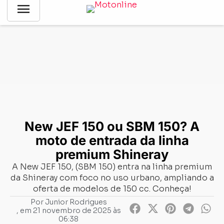
menu
Notícias
-
Lançamentos
-
New JEF 150 ou SBM 150? A moto
de entrada da linha premium Shineray
New JEF 150 ou SBM 150? A
moto de entrada da linha
premium Shineray
A New JEF 150, (SBM 150) entra na linha premium
da Shineray com foco no uso urbano, ampliando a
oferta de modelos de 150 cc. Conheça!
Por
Junior Rodrigues
, em
21 novembro de 2025 às
06:38