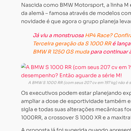
Nascida como BMW Motorsport, a linha M é
da alemã – famosa através de modelos com
novidade é que agora o grupo planeja le
Já viu a monstruosa
HP4 Race? Confira
Terceira geração da S 1000 RR
é lança
BMW R 1250 GS muda
para continuar à
A BMW S 1000 RR (com seus 207 cv em 197 kg) não é su
Os executivos podem estar planejando exp
ampliar a dose de esportividade também 
sigla e todas suas alterações mecânicas 
1000RR, a crossover S 1000 XR e a maxitrai
A proposta já foi sugerida quando apresent