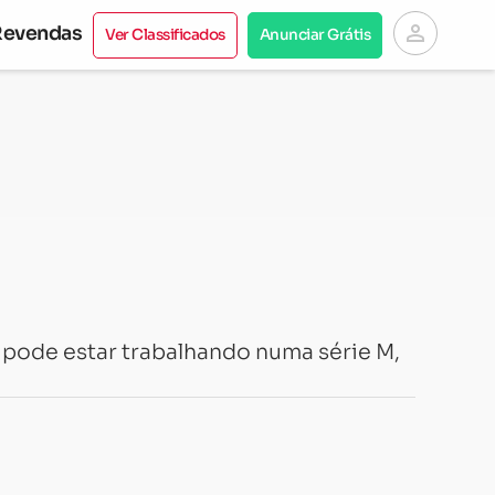
person
Revendas
Ver Classificados
Anunciar Grátis
pode estar trabalhando numa série M,