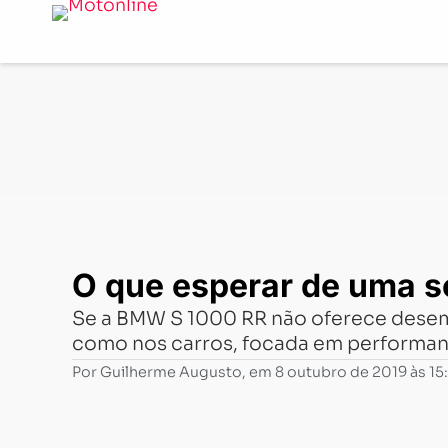
Notícias
-
News
-
O que esperar de uma série M nas m
O que esperar de uma 
Se a BMW S 1000 RR não oferece desemp
como nos carros, focada em performa
Por
Guilherme Augusto
, em
8 outubro de 2019 às 15