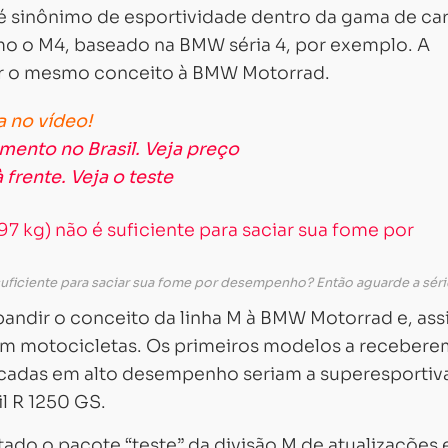
 sinônimo de esportividade dentro da gama de ca
o o M4, baseado na BMW séria 4, por exemplo. A
var o mesmo conceito à BMW Motorrad.
 no vídeo!
mento no Brasil. Veja preço
 frente. Veja o teste
ficiente para saciar sua fome por desempenho? Então aguarde a séri
andir o conceito da linha M à BMW Motorrad e, ass
em motocicletas. Os primeiros modelos a recebere
focadas em alto desempenho seriam a superesportiv
l R 1250 GS.
ado o pacote “teste” da divisão M de atualizações 