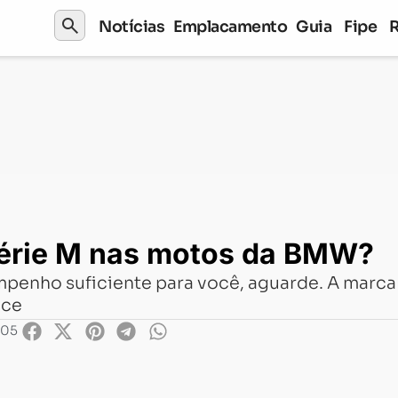
search
Notícias
Emplacamento
Guia
Fipe
otos da BMW?
série M nas motos da BMW?
enho suficiente para você, aguarde. A marca 
nce
:05