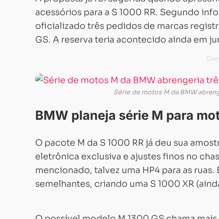
acessórios para a S 1000 RR. Segundo info
oficializado três pedidos de marcas regi
GS. A reserva teria acontecido ainda em j
Série de motos M da BMW abrenger
BMW planeja série M para mo
O pacote M da S 1000 RR já deu sua amostr
eletrônica exclusiva e ajustes finos no ch
mencionado, talvez uma HP4 para as ruas.
semelhantes, criando uma S 1000 XR (aind
O possível modelo M 1300 GS chama mais 