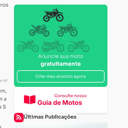
rros
Anuncie sua moto
gratuitamente
Criar meu anuncio agora
e M!
im,
Consulte nosso
m a
Guia de Motos
a S
Últimas Publicações
e