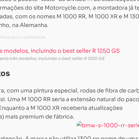
rmações do site Motorcycle.com, a montadora já te
stradas, com os nomes M 1000 RR, M 1000 XR e M 13
unho, na Alemanha.
Carregando...
Carregando...
ia três modelos, incluindo o best seller R 1250 GS
tos
a, com uma pintura especial, rodas de fibra de car
assi. Uma M 1000 RR seria a extensão natural do pac
 Enquanto a M 1000 XR receberia atualizações
a) mais premium de fábrica.
atenção. A marca não utiliza 1300 no nome de uma