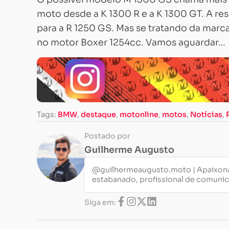
moto desde a K 1300 R e a K 1300 GT. A re
para a R 1250 GS. Mas se tratando da marc
no motor Boxer 1254cc. Vamos aguardar…
Tags:
BMW
,
destaque
,
motonline
,
motos
,
Notícias
,
Postado por
Guilherme Augusto
@guilhermeaugusto.moto | Apaixona
estabanado, profissional de comuni
Siga em: