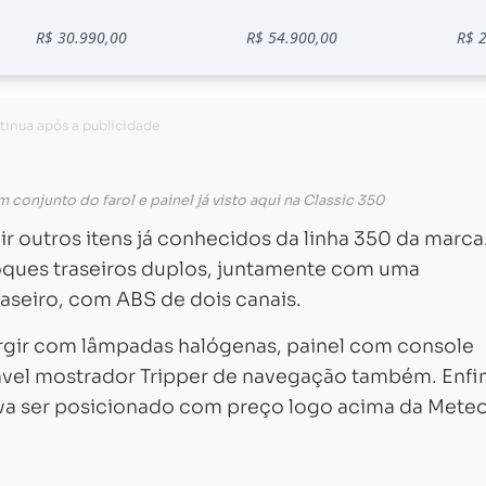
conjunto do farol e painel já visto aqui na Classic 350
r outros itens já conhecidos da linha 350 da marca
hoques traseiros duplos, juntamente com uma
raseiro, com ABS de dois canais.
urgir com lâmpadas halógenas, painel com console
vável mostrador Tripper de navegação também. Enfi
va ser posicionado com preço logo acima da Mete