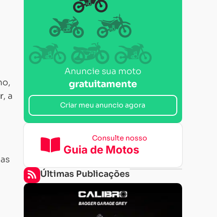
Anuncie sua moto
mo,
gratuitamente
r
, a
Criar meu anuncio agora
Consulte nosso
Guia de Motos
mas
Últimas Publicações