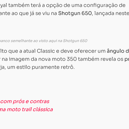
yal também terá a opção de uma configuração de
nte ao que já se viu na
Shotgun 650
, lançada nest
banco semelhante ao visto aqui na Shotgun 650
lto que a atual Classic e deve oferecer um
ângulo 
ar na imagem da nova moto 350 também revela os
p
ja, um estilo puramente retrô.
 com prós e contras
Carregando...
Carregando...
a moto trail clássica