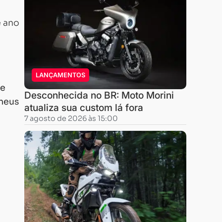
e ano
LANÇAMENTOS
de
Desconhecida no BR: Moto Morini
neus
atualiza sua custom lá fora
7 agosto de 2026 às 15:00