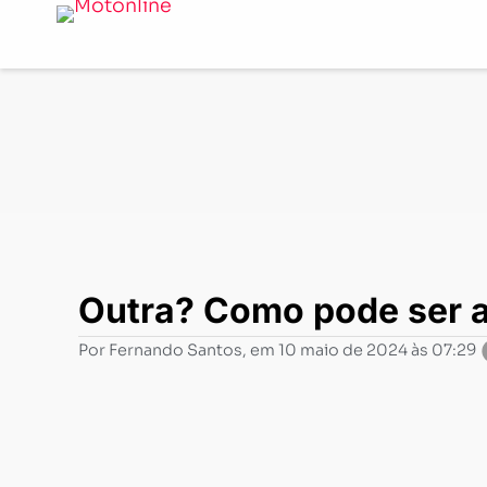
Notícias
-
Lançamentos
-
Outra? Como pode ser a nova
Outra? Como pode ser a
Por
Fernando Santos
, em
10 maio de 2024 às 07:29