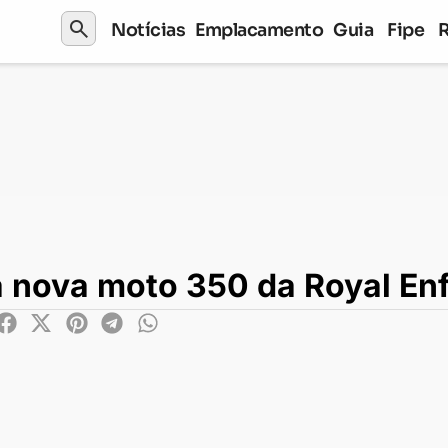
search
Notícias
Emplacamento
Guia
Fipe
 moto 350 da Royal Enfield
 nova moto 350 da Royal Enf