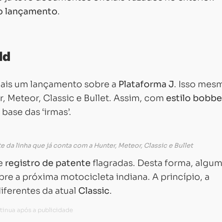
o lançamento
.
ld
 mais um lançamento sobre a
Plataforma J
. Isso mes
 Meteor, Classic e Bullet. Assim, com
estilo bobbe
ase das ‘irmas’.
 da linha que já conta com a Hunter, Meteor, Classic e Bullet
de
registro de patente
flagradas. Desta forma, algu
re a próxima motocicleta indiana. A princípio, a
ferentes da atual
Classic
.