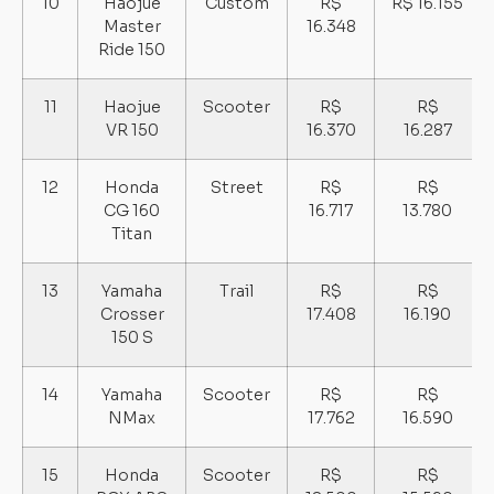
10
Haojue
Custom
R$
R$ 16.155
Master
16.348
Ride 150
11
Haojue
Scooter
R$
R$
VR 150
16.370
16.287
12
Honda
Street
R$
R$
CG 160
16.717
13.780
Titan
13
Yamaha
Trail
R$
R$
Crosser
17.408
16.190
150 S
14
Yamaha
Scooter
R$
R$
NMax
17.762
16.590
15
Honda
Scooter
R$
R$