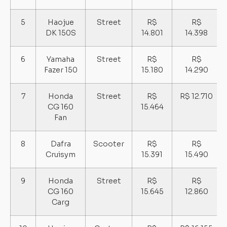
5
Haojue
Street
R$
R$
DK 150S
14.801
14.398
6
Yamaha
Street
R$
R$
Fazer 150
15.180
14.290
7
Honda
Street
R$
R$ 12.710
CG 160
15.464
Fan
8
Dafra
Scooter
R$
R$
Cruisym
15.391
15.490
9
Honda
Street
R$
R$
CG 160
15.645
12.860
Carg