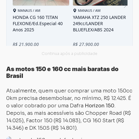
Carregando...
Carregando...
As motos 150 e 160 cc mais baratas do
Brasil
Atualmente, quem quer comprar uma moto 150cc
0km precisa desembolsar, no mínimo, R$ 12.425. É
o valor cobrado por uma Dafra
Horizon 150
.
Depois, as mais acessíveis são Chopper Road (
R$
14.025
), Factor 150 (
R$ 14.083
), CG 160 Start (
R$
14.346
) e DK 150S (
R$ 14.801
).