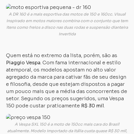
A DR 160 é a mais esportiva das motos de 150 e 160cc. Visual
inspirado em motos maiores combina com o conjunto que tem
itens como freios a disco nas duas rodas e suspensão dianteira
invertida
Quem está no extremo da lista, porém, são as
Piaggio Vespa
. Com fama internacional e estilo
atemporal, os modelos apostam no alto valor
agregado da marca para cativar fãs de seu design
e filosofia, desde que estejam dispostos a pagar
um pouco mais que a média das concorrentes de
setor. Segundo os preços sugeridos, uma Vespa
150 pode custar praticamente
R$ 30 mil
.
A Vespa SXL 150 é a moto de 150cc mais cara do Brasil
atualmente. Modelo importado da Itália custa quase R$ 30 mil,