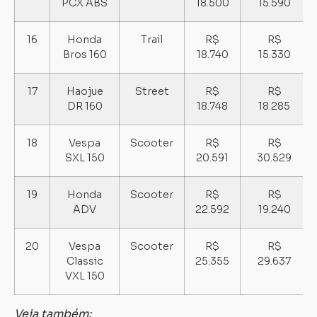
PCX ABS
18.500
15.590
16
Honda
Trail
R$
R$
Bros 160
18.740
15.330
17
Haojue
Street
R$
R$
DR 160
18.748
18.285
18
Vespa
Scooter
R$
R$
SXL 150
20.591
30.529
19
Honda
Scooter
R$
R$
ADV
22.592
19.240
20
Vespa
Scooter
R$
R$
Classic
25.355
29.637
VXL 150
Veja também: