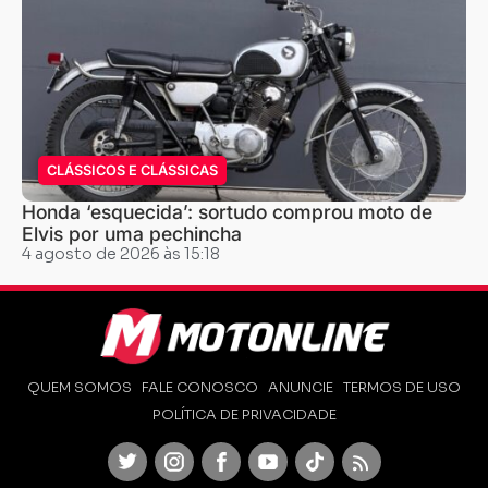
CLÁSSICOS E CLÁSSICAS
Honda ‘esquecida’: sortudo comprou moto de
Elvis por uma pechincha
4 agosto de 2026 às 15:18
QUEM SOMOS
FALE CONOSCO
ANUNCIE
TERMOS DE USO
POLÍTICA DE PRIVACIDADE
Twitter
Instagram
Facebook
Youtube
TikTok
Feed