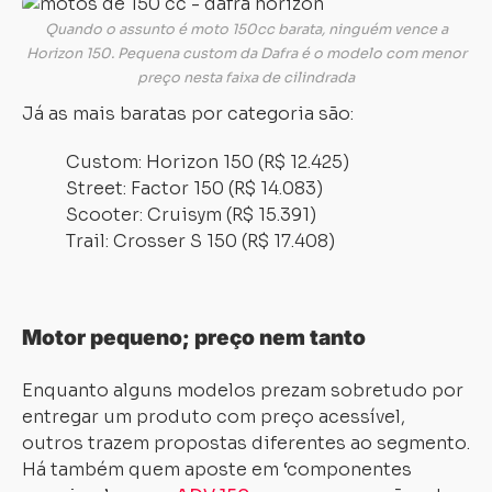
Quando o assunto é moto 150cc barata, ninguém vence a
Horizon 150. Pequena custom da Dafra é o modelo com menor
preço nesta faixa de cilindrada
Já as mais baratas por categoria são:
Custom: Horizon 150 (
R$ 12.425
)
Street: Factor 150 (
R$ 14.083
)
Scooter: Cruisym (
R$ 15.391
)
Trail: Crosser S 150 (
R$ 17.408
)
Motor pequeno; preço nem tanto
Enquanto alguns modelos prezam sobretudo por
entregar um produto com preço acessível,
outros trazem propostas diferentes ao segmento.
Há também quem aposte em ‘componentes