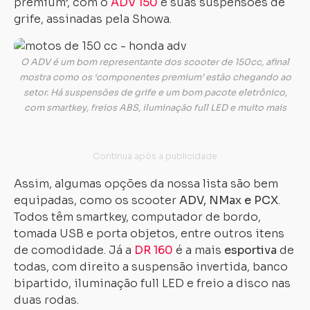
premium’, com o
ADV 150
e suas suspensões de
grife, assinadas pela Showa.
O ADV é um bom representante dos scooter de 150cc, afinal
mostra como os ‘componentes premium’ estão chegando ao
setor. Há suspensões de grife e um bom pacote eletrônico,
com smartkey, freios ABS, iluminação full LED e muito mais
Assim, algumas opções da nossa lista são bem
equipadas, como os scooter
ADV, NMax e PCX
.
Todos têm smartkey, computador de bordo,
tomada USB e porta objetos, entre outros itens
de comodidade. Já a
DR 160
é a mais
esportiva
de
todas, com direito a suspensão invertida, banco
bipartido, iluminação full LED e freio a disco nas
duas rodas.