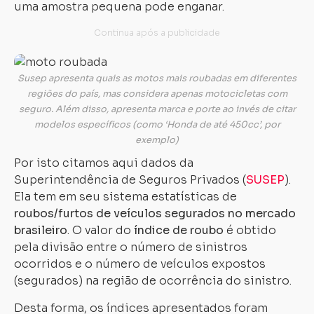
uma amostra pequena pode enganar.
Susep apresenta quais as motos mais roubadas em diferentes
regiões do país, mas considera apenas motocicletas com
seguro. Além disso, apresenta marca e porte ao invés de citar
modelos específicos (como ‘Honda de até 450cc’, por
exemplo)
Por isto citamos aqui dados da
Superintendência de Seguros Privados (
SUSEP
).
Ela tem em seu sistema estatísticas de
roubos/furtos de veículos segurados no mercado
brasileiro
. O valor do
índice de roubo
é obtido
pela divisão entre o número de sinistros
ocorridos e o número de veículos expostos
(segurados) na região de ocorrência do sinistro.
Desta forma, os índices apresentados foram