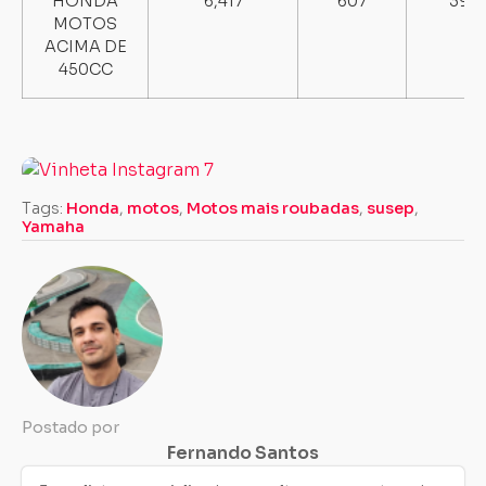
HONDA
6,417
607
39
MOTOS
ACIMA DE
450CC
Tags:
Honda
,
motos
,
Motos mais roubadas
,
susep
,
Yamaha
Postado por
Fernando Santos