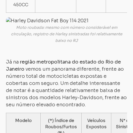
450CC
Moto roubada: mesmo com número considerável em
circulação, registro de Harley sinistradas foi relativamente
baixo no RJ
Já na
região metropolitana do estado do Rio de
Janeiro
vemos um panorama diferente, frente ao
número total de motocicletas expostas e
cobertas com seguro. Um detalhe interessante
de notar é a quantidade relativamente baixa de
sinistros dos modelos Harley-Davidson, frente ao
seu número elevado encontrado.
Modelo
(*) Índice de
Veículos
N° de
Roubos/Furtos
Expostos
Sinistro