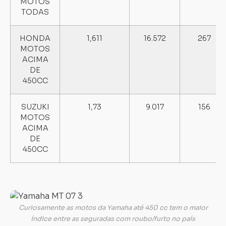
MOTOS
TODAS
Carregando...
Carregando...
HONDA
1,611
16.572
267
MOTOS
ACIMA
DE
450CC
SUZUKI
1,73
9.017
156
MOTOS
ACIMA
DE
450CC
Curiosamente as motos da Yamaha até 450 cc tem o maior
índice entre as seguradas com roubo/furto no país