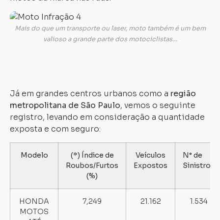
Mais do que um transporte ou laser, moto também é um bem
valioso a grande parte dos motociclistas…
Já em grandes centros urbanos como a
região
metropolitana de São Paulo
, vemos o seguinte
registro, levando em consideração a quantidade
exposta e com seguro:
Modelo
(*) Índice de
Veículos
N° de
Roubos/Furtos
Expostos
Sinistros
(%)
HONDA
7,249
21.162
1.534
MOTOS