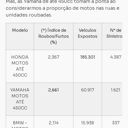
Mas, as Yamaha de até 450cc tomam a ponta ao
considerarmos a proporção de motos nas ruas e
unidades roubadas.
Modelo
(*) Índice de
Veículos
N° de
Roubos/Furtos
Expostos
Sinistros
(%)
HONDA
2,367
185.301
4.387
MOTOS
ATÉ
450CC
YAMAHA
2,661
60.917
1.621
MOTOS
ATÉ
450CC
BMW –
2,114
15.938
337