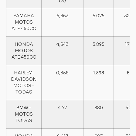
(%)
YAMAHA
6,363
5.076
323
MOTOS
ATE 450CC
HONDA
4,543
3.895
177
MOTOS
ATE 450CC
HARLEY-
0,358
1.398
5
DAVIDSON
MOTOS –
TODAS
BMW –
4,77
880
42
MOTOS
TODAS