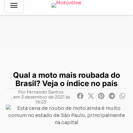
menu
Notícias
-
Mercado
-
Qual a moto mais roubada do Brasil? Veja
o índice no país
Qual a moto mais roubada do
Brasil? Veja o índice no país
Por
Fernando Santos
, em
3 dezembro de 2021 às
19:03