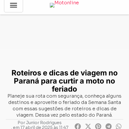
menu
Notícias
-
Aventurismo
-
Roteiros e dicas de viagem no Paraná
para curtir a moto no feriado
Roteiros e dicas de viagem no
Paraná para curtir a moto no
feriado
Planeje sua rota com segurança, conheça alguns
destinos e aproveite o feriado da Semana Santa
com essas sugestões de roteiros e dicas de
viagem. Dessa vez pelo estado do Paraná.
Por
Junior Rodrigues
, em
17 abril de 2025 às 11:47