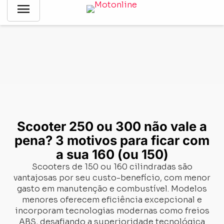
menu
Notícias
-
Gerais
-
Scooter 250 ou 300 não vale a pena? 3
motivos para ficar com a sua 160 (ou 150)
Scooter 250 ou 300 não vale a
pena? 3 motivos para ficar com
a sua 160 (ou 150)
Scooters de 150 ou 160 cilindradas são
vantajosas por seu custo-benefício, com menor
gasto em manutenção e combustível. Modelos
menores oferecem eficiência excepcional e
incorporam tecnologias modernas como freios
ABS, desafiando a superioridade tecnológica