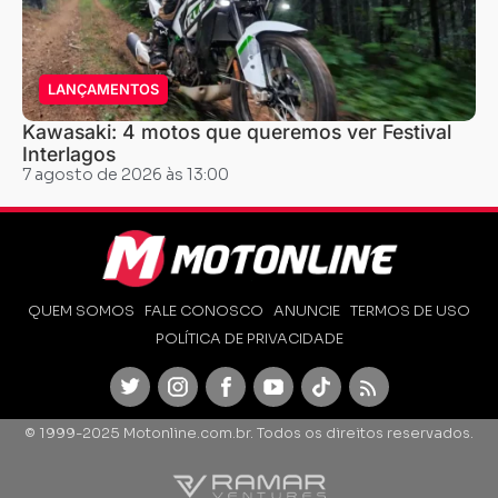
LANÇAMENTOS
Kawasaki: 4 motos que queremos ver Festival
Interlagos
7 agosto de 2026 às 13:00
QUEM SOMOS
FALE CONOSCO
ANUNCIE
TERMOS DE USO
POLÍTICA DE PRIVACIDADE
Twitter
Instagram
Facebook
Youtube
TikTok
Feed
© 1999-2025 Motonline.com.br. Todos os direitos reservados.