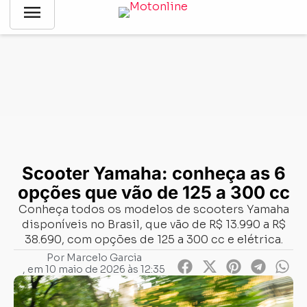
menu
Notícias
-
Mercado
-
Scooter Yamaha: conheça as 6 opções
que vão de 125 a 300 cc
Scooter Yamaha: conheça as 6
opções que vão de 125 a 300 cc
Conheça todos os modelos de scooters Yamaha
disponíveis no Brasil, que vão de R$ 13.990 a R$
38.690, com opções de 125 a 300 cc e elétrica.
Por
Marcelo Garcia
, em
10 maio de 2026 às 12:35