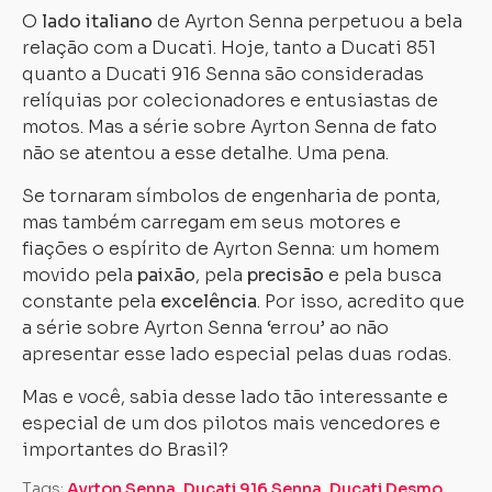
O
lado italiano
de Ayrton Senna perpetuou a bela
relação com a Ducati. Hoje, tanto a Ducati 851
quanto a Ducati 916 Senna são consideradas
relíquias por colecionadores e entusiastas de
motos. Mas a série sobre Ayrton Senna de fato
não se atentou a esse detalhe. Uma pena.
Se tornaram símbolos de engenharia de ponta,
mas também carregam em seus motores e
fiações o espírito de Ayrton Senna: um homem
movido pela
paixão
, pela
precisão
e pela busca
constante pela
excelência
. Por isso, acredito que
a série sobre Ayrton Senna ‘errou’ ao não
apresentar esse lado especial pelas duas rodas.
Mas e você, sabia desse lado tão interessante e
especial de um dos pilotos mais vencedores e
importantes do Brasil?
Tags:
Ayrton Senna
,
Ducati 916 Senna
,
Ducati Desmo