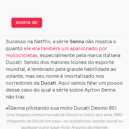
DIVIRTA-SE!
Sucesso na Netflix, a série
Senna
não mostra o
quanto
ele era também um apaixonado por
motocicletas
, especialmente pela marca italiana
Ducati. Sendo dos maiores ícones do esporte
mundial, é lembrado pela grande habilidade ao
volante, mas seu nome é imortalizado nos
corredores da
Ducati
. Aqui vamos falar um pouco
desse caso do qual a série sobre Ayrton Senna
não traz.
Uma imagem comum na vida de Senna no início dos anos 1990:
chegando de Ducati em casa – no autódromo, evento social ou
qualquer outro lugar. Foto: Arquivo da internet.