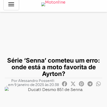
menu
Notícias
-
Divirta-se!
-
Série ‘Senna’ cometeu um erro: onde
está a moto favorita de Ayrton?
Série ‘Senna’ cometeu um erro:
onde está a moto favorita de
Ayrton?
Por
Alessandro Possenti
, em
9 janeiro de 2025 às 20:38