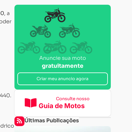
00
, a
poder
Anuncie sua moto
gratuitamente
Criar meu anuncio agora
X440.
Consulte nosso
Guia de Motos
Últimas Publicações
ndrico