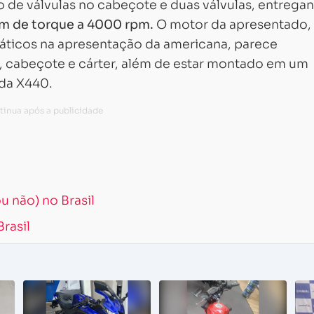
 de válvulas no cabeçote e duas válvulas, entrega
f.m de torque a 4000
rpm.
O motor da apresentado,
icos na apresentação da americana, parece
, cabeçote e cárter, além de estar montado em um
da X440.
Carregando...
Carregando...
 não) no Brasil
rasil