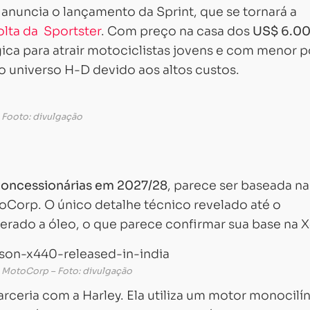
 anuncia o lançamento da Sprint, que se tornará a
olta da Sportster
. Com preço na casa dos
US$ 6.0
ica para atrair motociclistas jovens e com menor 
do universo H-D devido aos altos custos.
Footo: divulgação
concessionárias em 2027/28
, parece ser baseada na
toCorp. O único detalhe técnico revelado até o
erado a óleo, o que parece confirmar sua base na 
 MotoCorp – Foto: divulgação
rceria com a Harley. Ela utiliza um motor monocilí