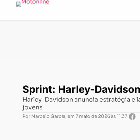
Notícias
-
Lançamentos
-
Sprint: Harley-Davidson con
Sprint: Harley-Davidso
Harley-Davidson anuncia estratégia e l
jovens
Por
Marcelo Garcia
, em
7 maio de 2026 às 11:37