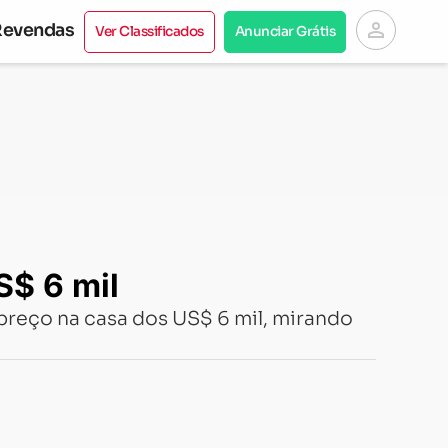
person
Revendas
Ver Classificados
Anunciar Grátis
S$ 6 mil
preço na casa dos US$ 6 mil, mirando