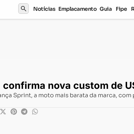
search
Notícias
Emplacamento
Guia
Fipe
firma nova custom de US$ 6 mil
n confirma nova custom de U
ança Sprint, a moto mais barata da marca, com 