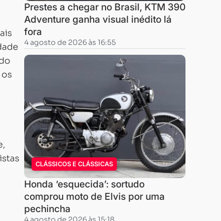
Prestes a chegar no Brasil, KTM 390
Adventure ganha visual inédito lá
fora
ais
4 agosto de 2026 às 16:55
idade
ado
 os
e,
istas
CLÁSSICOS E CLÁSSICAS
Honda ‘esquecida’: sortudo
comprou moto de Elvis por uma
pechincha
4 agosto de 2026 às 15:18