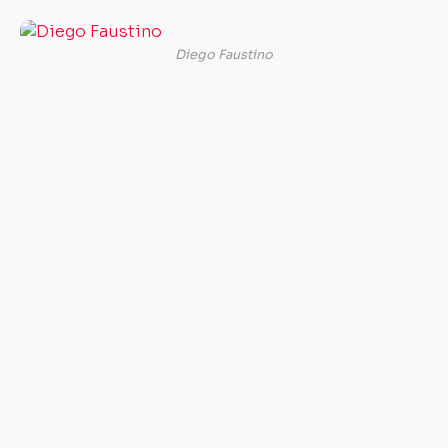
Perfil
do
Diego Faustino
campeão
Diego
Faustino
Nascimento:
14/12/1989
Naturalidade:
Londrina
(PR)
Reside
em:
Londrina
(PR)
Altura:
1,81
m
Peso: