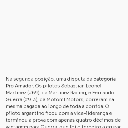
SuperBike
Pro
2009
–
Vice-
campeão
Paranaense
na
categoria
600cc
Na segunda posição, uma disputa da
categoria
Pro Amador
. Os pilotos Sebastian Leonel
Martinez (#69), da Martinez Racing, e Fernando
Guerra (#913), da Motonil Motors, correram na
mesma pagada ao longo de toda a corrida. O
piloto argentino ficou com a vice-liderança e
terminou a prova com apenas quatro décimos de
vantagem para Guerra, que foi o terceiro a cruzar