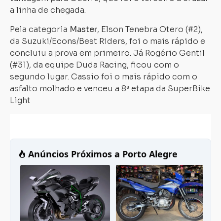
a linha de chegada.
Pela categoria
Master
, Elson Tenebra Otero (#2),
da Suzuki/Econs/Best Riders, foi o mais rápido e
concluiu a prova em primeiro. Já Rogério Gentil
(#31), da equipe Duda Racing, ficou com o
segundo lugar. Cassio foi o mais rápido com o
asfalto molhado e venceu a 8ª etapa da SuperBike
Light
Carregando...
Carregando...