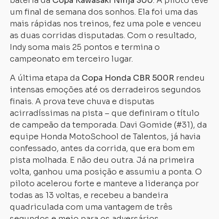
bateria da
Copa Kawasaki Ninja 300
. A piloto teve
um final de semana dos sonhos. Ela foi uma das
mais rápidas nos treinos, fez uma pole e venceu
as duas corridas disputadas. Com o resultado,
Indy soma mais 25 pontos e termina o
campeonato em terceiro lugar.
A última etapa da
Copa Honda CBR 500R
rendeu
intensas emoções até os derradeiros segundos
finais. A prova teve chuva e disputas
acirradíssimas na pista – que definiram o título
de campeão da temporada. Davi Gomide (#31), da
equipe Honda MotoSchool de Talentos, já havia
confessado, antes da corrida, que era bom em
pista molhada. E não deu outra. Já na primeira
volta, ganhou uma posição e assumiu a ponta. O
piloto acelerou forte e manteve a liderança por
todas as 13 voltas, e recebeu a bandeira
quadriculada com uma vantagem de três
segundos e meio para os adversários.