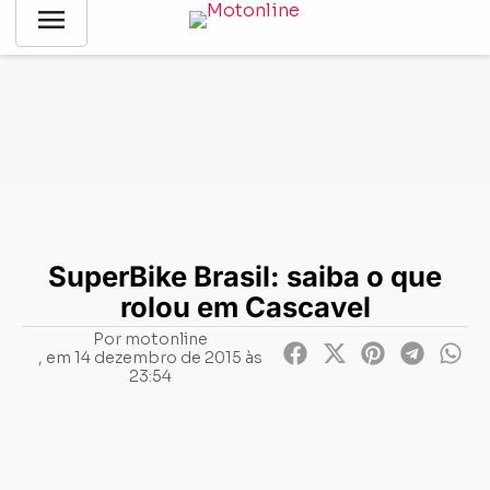
menu
Notícias
-
Motovelocidade
-
SuperBike Brasil: saiba o que
rolou em Cascavel
SuperBike Brasil: saiba o que
rolou em Cascavel
Por
motonline
, em
14 dezembro de 2015 às
23:54