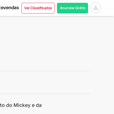
person
Revendas
Ver Classificados
Anunciar Grátis
to do Mickey e da