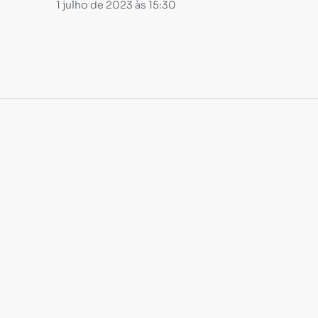
1 julho de 2023 às 15:30
Carregando...
Carregando...