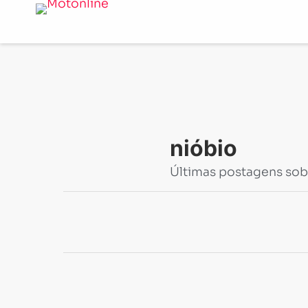
Notícias
-
nióbio
nióbio
Últimas postagens sob