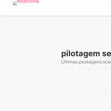
Notícias
-
pilotagem segura
pilotagem s
Últimas postagens sob