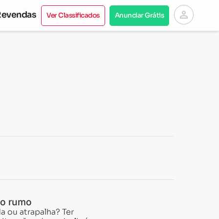
person
Revendas
Ver Classificados
Anunciar Grátis
do rumo
a ou atrapalha? Ter