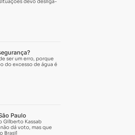
situações devo desligá-
 segurança?
e ser um erro, porque
xo do excesso de água é
São Paulo
o Gilberto Kassab
 não dá voto, mas que
o Brasil