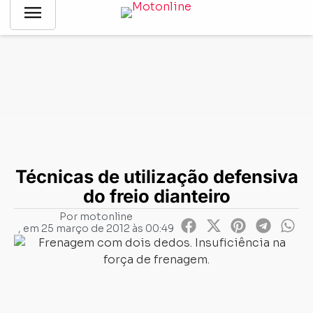
menu
Notícias
-
Segurança
-
Técnicas de utilização defensiva do
freio dianteiro
Técnicas de utilização defensiva
do freio dianteiro
Por
motonline
, em
25 março de 2012 às 00:49