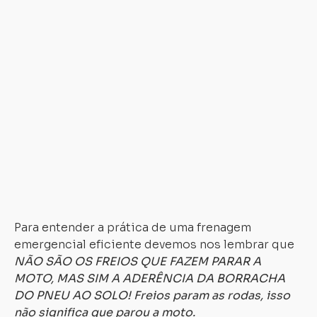
m
e
pa
d
u
cu
ob
ex
pe
e
q
tr
Para entender a prática de uma frenagem
emergencial eficiente devemos nos lembrar que
NÃO SÃO OS FREIOS QUE FAZEM PARAR A
MOTO, MAS SIM A ADERÊNCIA DA BORRACHA
DO PNEU AO SOLO! Freios param as rodas, isso
não significa que parou a moto.