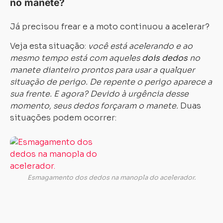
no manete?
Já precisou frear e a moto continuou a acelerar?
Veja esta situação:
você está acelerando e ao
mesmo tempo está com aqueles
dois dedos
no
manete dianteiro prontos para usar a qualquer
situação de perigo. De repente o perigo aparece a
sua frente. E agora? Devido à urgência desse
momento, seus dedos forçaram o manete.
Duas
situações podem ocorrer:
1-
Ao
frear
não
Esmagamento dos dedos na manopla do acelerador.
houve
tempo
de
desacelerar;