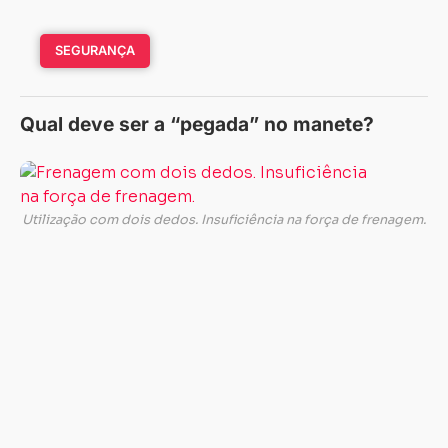
SEGURANÇA
Qual deve ser a “pegada” no manete?
“P
pr
S
Utilização com dois dedos. Insuficiência na força de frenagem.
e
so
q
fr
er
de
je
nã
m