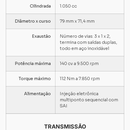
Cilindrada
1.050 cc
Diâmetro x curso
79 mm x 71,4 mm
Exaustão
Número de vias: 3 x 1 x 2,
termina com saídas duplas,
todo em aço inoxidável
Potência máxima
140 cv a 9.500 rpm
Torque máximo
112 Nm a 7.850 rpm
Alimentação
Injeção eletrônica
multiponto sequencial com
SAI
TRANSMISSÃO