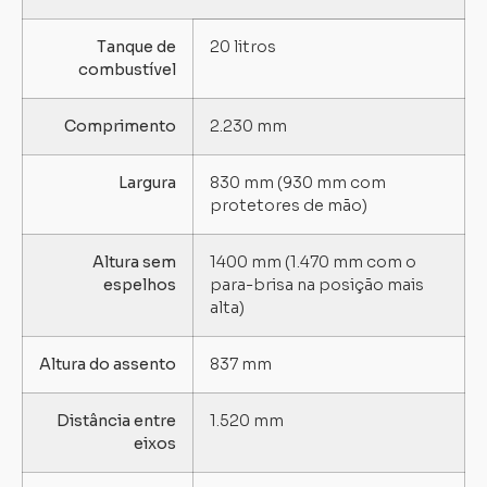
Tanque de
20 litros
combustível
Comprimento
2.230 mm
Largura
830 mm (930 mm com
protetores de mão)
Altura sem
1400 mm (1.470 mm com o
espelhos
para-brisa na posição mais
alta)
Altura do assento
837 mm
Distância entre
1.520 mm
eixos