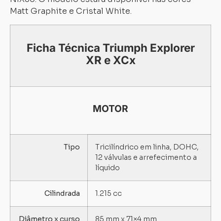
Matt Graphite e Cristal White.
Ficha Técnica Triumph Explorer
XR e XCx
MOTOR
Tipo
Tricilíndrico em linha, DOHC,
12 válvulas e arrefecimento a
líquido
Cilindrada
1.215 cc
Diâmetro x curso
85 mm x 71×4 mm