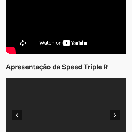
Apresentação da Speed Triple R
Carregando...
Carregando...