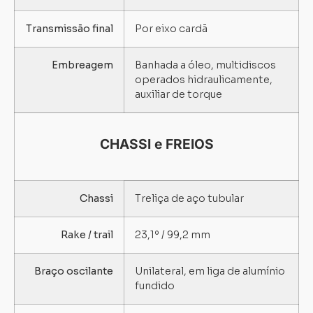
Transmissão final
Por eixo cardã
Embreagem
Banhada a óleo, multidiscos
operados hidraulicamente,
auxiliar de torque
CHASSI e FREIOS
Chassi
Treliça de aço tubular
Rake / trail
23,1º / 99,2 mm
Braço oscilante
Unilateral, em liga de alumínio
fundido