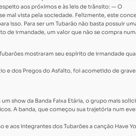
espeito aos próximos e às leis de trânsito: — O
e mal vista pela sociedade. Felizmente, este conce
ra isso. Para ser um Tubarão não basta possuir um
rito de irmandade, um valor que não se compra numa
 Tubarões mostraram seu espírito de irmandade qu
Carregando...
Carregando...
o e dos Pregos do Asfalto, foi acometido de grave
m show da Banda Faixa Etária, o grupo mais solic
icos. A banda, que começou sua trajetória num ev
no e aos integrantes dos Tubarões a canção Have Y