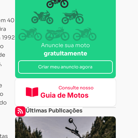
 em 40
ira
m 1992
Anuncie sua moto
No
gratuitamente
de
,
Criar meu anuncio agora
e
Consulte nosso
mo
Guia de Motos
 do
Últimas Publicações
tas