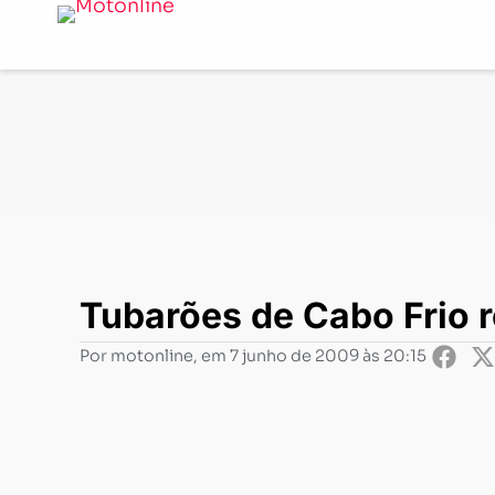
Notícias
-
Competições
-
Tubarões de Cabo Frio rece
Tubarões de Cabo Frio
Por
motonline
, em
7 junho de 2009 às 20:15