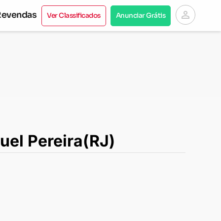
person
Revendas
Ver Classificados
Anunciar Grátis
el Pereira(RJ)