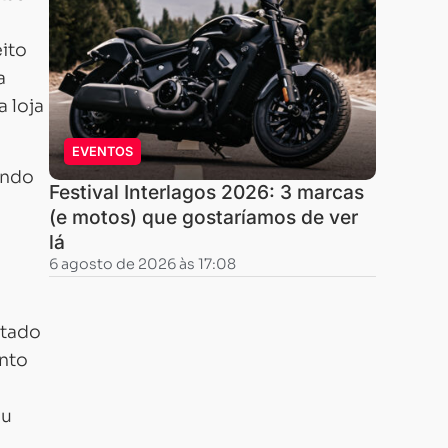
ito
a
 loja
EVENTOS
ando
Festival Interlagos 2026: 3 marcas
(e motos) que gostaríamos de ver
lá
6 agosto de 2026 às 17:08
itado
ento
ou