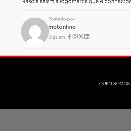
Nascia assim à logomarca que é conhecida 
Postado por
motonline
Siga em:
QUEM SOMOS