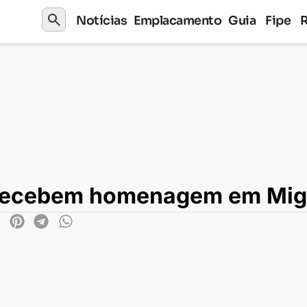
search
Notícias
Emplacamento
Guia
Fipe
bem homenagem em Miguel Pereira(RJ)
 recebem homenagem em Migu