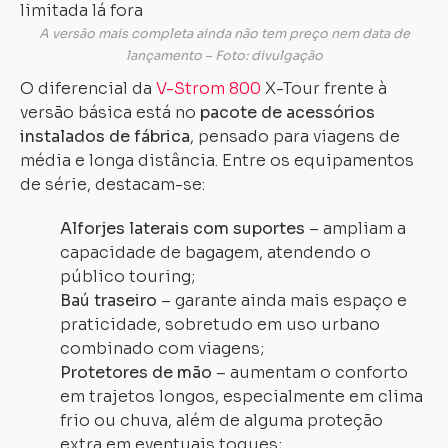
A versão mais completa ainda não tem preço nem data de
lançamento – Foto: divulgação
O diferencial da
V-Strom 800
X-Tour frente à
versão básica está no
pacote de acessórios
instalados de fábrica
, pensado para viagens de
média e longa distância. Entre os equipamentos
de série, destacam-se:
Alforjes laterais com suportes
– ampliam a
capacidade de bagagem, atendendo o
público touring;
Baú traseiro
– garante ainda mais espaço e
praticidade, sobretudo em uso urbano
combinado com viagens;
Protetores de mão
– aumentam o conforto
em trajetos longos, especialmente em clima
frio ou chuva, além de alguma proteção
extra em eventuais toques;