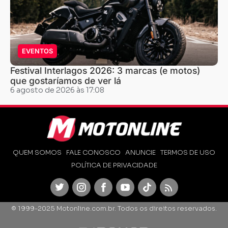
EVENTOS
Festival Interlagos 2026: 3 marcas (e motos)
que gostaríamos de ver lá
6 agosto de 2026 às 17:08
QUEM SOMOS
FALE CONOSCO
ANUNCIE
TERMOS DE USO
POLÍTICA DE PRIVACIDADE
Twitter
Instagram
Facebook
Youtube
TikTok
Feed
© 1999-2025 Motonline.com.br. Todos os direitos reservados.