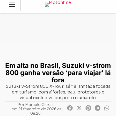
menu
Notícias
-
Lançamentos
-
Em alta no Brasil, Suzuki v-strom
800 ganha versão ‘para viajar’ lá fora
Em alta no Brasil, Suzuki v-strom
800 ganha versão ‘para viajar’ lá
fora
Suzuki V-Strom 800 X-Tour: série limitada focada
em turismo, com alforjes, baú, protetores e
visual exclusivo em preto e amarelo.
Por
Marcelo Garcia
, em
21 fevereiro de 2026 às
08:26