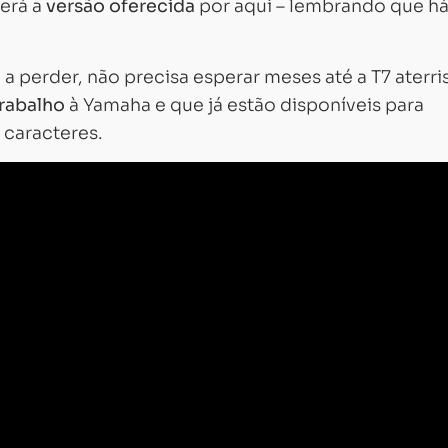
será a
versão oferecida
por aqui – lembrando que há
a perder, não precisa esperar meses até a T7 aterri
trabalho
à Yamaha e que já estão disponíveis para
caracteres.