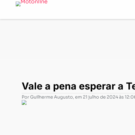
Notícias
-
Negócios
-
Vale a pena esperar a Tenere 700
Vale a pena esperar a T
Por
Guilherme Augusto
, em
21 julho de 2024 às 12:0