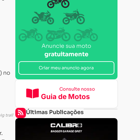
Anuncie sua moto
gratuitamente
Criar meu anuncio agora
) no
Consulte nosso
Guia de Motos
Últimas Publicações
g trail
r.