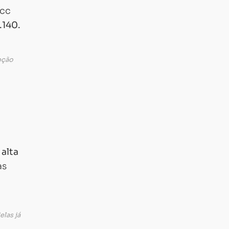
 cc
.140.
pção
à
alta
as
elas já