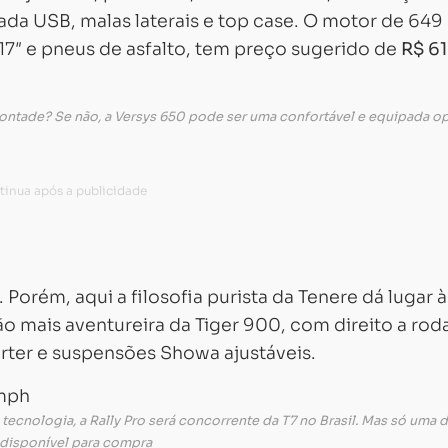
rada USB, malas laterais e top case. O motor de 649
17″ e pneus de asfalto, tem preço sugerido de
R$ 61
 vontade? Se não, a Versys 650 pode ser uma confortável e equipada o
. Porém, aqui a filosofia purista da Tenere dá lugar 
são mais aventureira da Tiger 900, com direito a rod
cárter e suspensões Showa ajustáveis.
cnologia, a Rally Pro será concorrente da T7 no Brasil. Mas só uma d
 disponível para compra