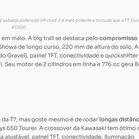
E esbanja potencial off-road. E é mais potente e torcuda que a T7. Cus
67.500
em maio. A big trail se destaca pelo
compromisso 
 Showa de longo curso, 220 mm de altura do solo, 
 Gravel), painel TFT, conectividade e quickshifter
i
. Seu motor de 2 cilindros em linha e 776 cc gera 8
o da T7, mas goste mesmo é de rodar
longas distânc
ys 650 Tourer. A crossover da Kawasaki tem ótimo n
 ajustável, painel TFT, conectividade, iluminação