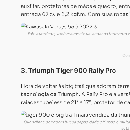
auxiliar, protetores de mãos e quadro, ent
entrega 67 cv e 6,2 kgf.m. Com suas rodas 
Fale a verdade, você realmente vai andar na terra com
3. Triumph Tiger 900 Rally Pro
Hora de voltar às big trail que adoram terra
tecnologia da Triumph.
A Rally Pro é a ver
raiadas tubeless de 21″ e 17″, protetor de 
Queridinha por quem busca capacidade off-road e muita te
está