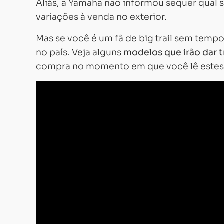
Aliás, a Yamaha não informou sequer qual 
variações à venda no exterior.
Mas se você é um fã de big trail sem tempo 
no país. Veja alguns
modelos que irão dar 
compra no momento em que você lê estes 