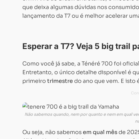
que deixa algumas dúvidas nos consumidore
lançamento da T7 ou é melhor acelerar um
Esperar a T7? Veja 5 big trail
Como você já sabe, a Ténéré 700 foi ofici
Entretanto, o único detalhe disponível é q
primeiro
trimestre
do ano que vem. E isto 
Não sabemos quando, nem por quanto e nem em qual versão 
n
Ou seja, não sabemos
em qual mês
de 2025