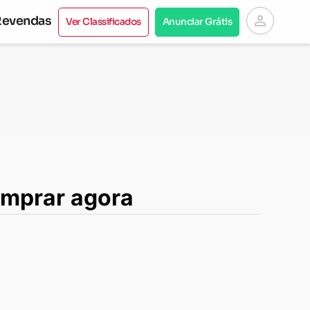
person
Revendas
Ver Classificados
Anunciar Grátis
comprar agora