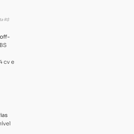
ta R$
off-
ABS
4 cv e
ias
ível