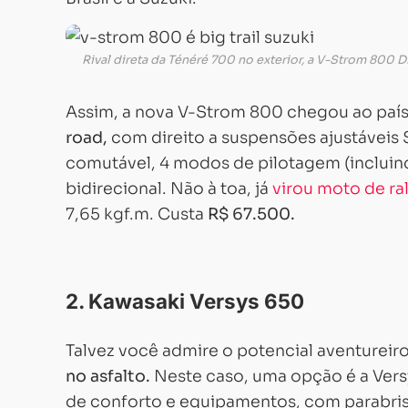
Rival direta da Ténéré 700 no exterior, a V-Strom 800 D
Assim, a nova V-Strom 800 chegou ao país 
road,
com direito a suspensões ajustáveis
comutável, 4 modos de pilotagem (incluindo
bidirecional. Não à toa, já
virou moto de ral
7,65 kgf.m. Custa
R$ 67.500.
2. Kawasaki Versys 650
Talvez você admire o potencial aventureir
no asfalto.
Neste caso, uma opção é a Vers
de conforto e equipamentos, com parabrisa