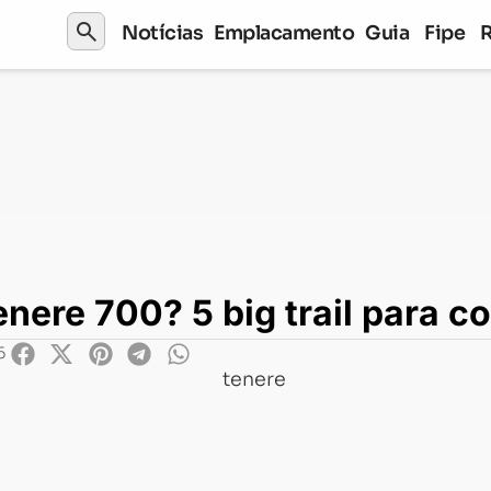
search
Notícias
Emplacamento
Guia
Fipe
? 5 big trail para comprar agora
enere 700? 5 big trail para 
6