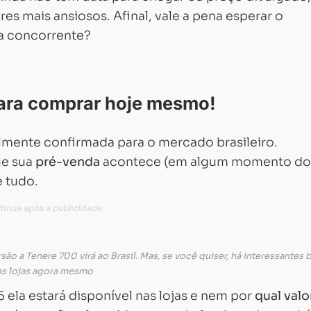
s mais ansiosos. Afinal, vale a pena esperar o
a concorrente?
 para comprar hoje mesmo!
almente confirmada para o mercado brasileiro.
ue sua
pré-venda
acontece (em algum momento do
é tudo.
a Tenere 700 virá ao Brasil. Mas, se você quiser, há interessantes bi
as lojas agora mesmo
 ela estará disponível nas lojas e nem por
qual valo