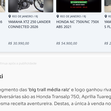
ki
egmento das ‘
big trail média raiz
‘ e logo ganhou riva
adversárias são as Honda Transalp 750, Aprilia Tuare
sma receita aventureira. Destas, a única à venda no