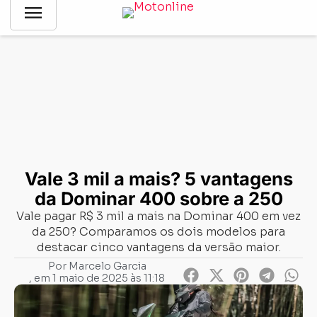
menu
Notícias
-
Comparativo
-
Vale 3 mil a mais? 5 vantagens da
Dominar 400 sobre a 250
Vale 3 mil a mais? 5 vantagens
da Dominar 400 sobre a 250
Vale pagar R$ 3 mil a mais na Dominar 400 em vez
da 250? Comparamos os dois modelos para
destacar cinco vantagens da versão maior.
Por
Marcelo Garcia
, em
1 maio de 2025 às 11:18