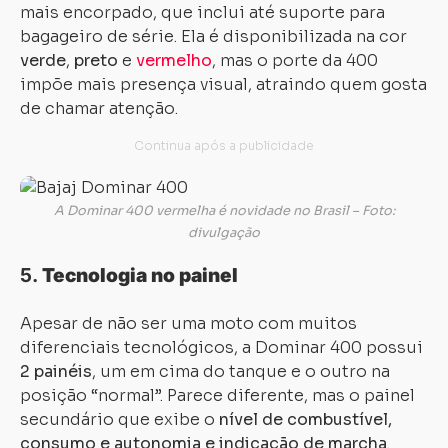
mais encorpado, que inclui até suporte para
bagageiro de série. Ela é disponibilizada na cor
verde
,
preto
e
vermelho
, mas o porte da 400
impõe mais presença visual, atraindo quem gosta
de chamar atenção.
Carregando...
Carregando...
A Dominar 400 vermelha é novidade no Brasil – Foto:
divulgação
5.
Tecnologia no painel
Apesar de não ser uma moto com muitos
diferenciais tecnológicos, a Dominar 400 possui
2 painéis
, um em cima do tanque e o outro na
posição “normal”. Parece diferente, mas o painel
secundário que exibe o
nível de combustível,
consumo e autonomia e indicação de marcha
.