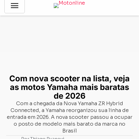
menu
Notícias
-
Mercado
-
Com nova scooter na lista, veja as motos
Yamaha mais baratas de 2026
Com nova scooter na lista, veja
as motos Yamaha mais baratas
de 2026
Com a chegada da Nova Yamaha ZR Hybrid
Connected, a Yamaha reorganizou sua linha de
entrada em 2026. A nova scooter passou a ocupar
o posto de modelo mais barato da marca no
Brasil