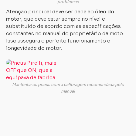
problemas
Atenção principal deve ser dada ao
óleo do
motor
, que deve estar sempre no nível e
substituído de acordo com as especificações
constantes no manual do proprietário da moto.
Isso assegura o perfeito funcionamento e
longevidade do motor.
Os
pneus
calibrados
da
Mantenha os pneus com a calibragem recomendada pelo
maneira
manual
correta
são
essenciais
para
uma
viagem