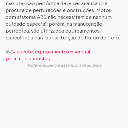
manutenção periódica deve ser analisado à
procura de perfurações e obstruções. Motos
com sistema ABS não necessitam de nenhum
cuidado especial, porém, na manutenção
periódica, são utilizados equipamentos
específicos para substituição do fluido de freio.
Além
de
checar
Andar equipado é essencial à segurança
o
estado
geral
de
funcionamento
da
motocicleta,
também
é