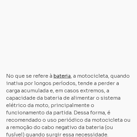
av
a
pr
d
co
o
d
q
ir
No que se refere à
bateria
, a motocicleta, quando
inativa por longos períodos, tende a perder a
carga acumulada e, em casos extremos, a
capacidade da bateria de alimentar o sistema
elétrico da moto, principalmente o
funcionamento da partida. Dessa forma, é
recomendado o uso periódico da motocicleta ou
a remoção do cabo negativo da bateria (ou
fusível) quando surgir essa necessidade.