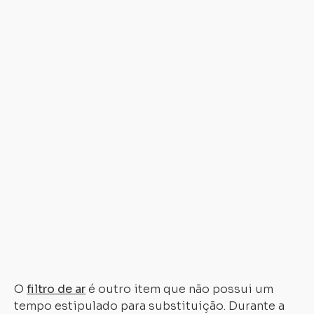
va
d
m
pa
m
d
ac
c
as
in
d
ma
d
se
da
mo
O
filtro de ar
é outro item que não possui um
tempo estipulado para substituição. Durante a