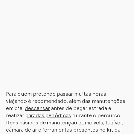
de
envolvimento
em
acidentes
ou
quedas,
o
capacete
deve
ser
descartado
obrigatoriamente.
Para quem pretende passar muitas horas
viajando é recomendado, além das manutenções
em dia,
descansar
antes de pegar estrada e
realizar
paradas periódicas
durante o percurso.
Itens básicos de manutenção
como vela, fusível,
câmara de ar e ferramentas presentes no kit da