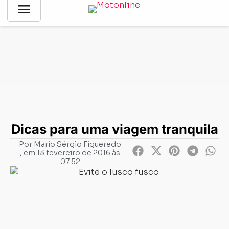
menu
Notícias
-
Segurança
-
Dicas para uma viagem tranquila
Dicas para uma viagem tranquila
Por
Mário Sérgio Figueredo
, em
13 fevereiro de 2016 às
07:52