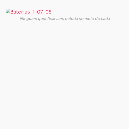
A
parte
Ninguém quer ficar sem bateria no meio do nada
elétrica
também
merece
cuidado
especial,
pois
hoje
muitos
modelos
de
motocicletas
utilizam
sistemas
eletrônicos
sofisticados.
As