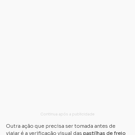
o
conforto,
uma
vez
que
o
pneu
trabalha
em
conjunto
com
a
suspensão
da
motocicleta.
Outra ação que precisa ser tomada antes de
viajar é a verificação visual das
pastilhas de freio