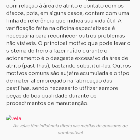
com relação à área de atrito e contato com os
discos, pois, em alguns casos, contam com uma
linha de referência que indica sua vida útil. A
verificação feita na oficina especializada é
necessária para reconhecer outros problemas
não visíveis. O principal motivo que pode levar o
sistema de freio a fazer ruído durante o
acionamento é o desgaste excessivo da área de
atrito (pastilhas), bastando substituí-las. Outros
motivos comuns são sujeira acumulada e o tipo
de material empregado na fabricação das
pastilhas, sendo necessário utilizar sempre
peças de boa qualidade durante os
procedimentos de manutenção.
A
ve
As velas têm influência direta nas médias de consumo de
d
combustível
ig