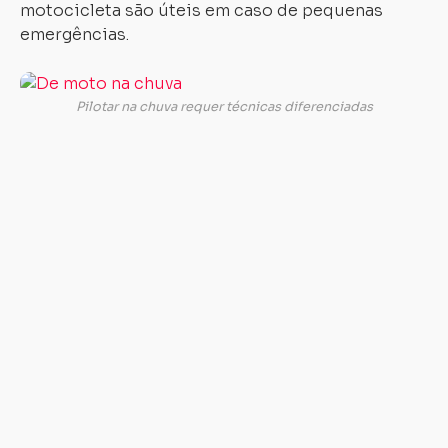
motocicleta são úteis em caso de pequenas
emergências.
A
pi
Pilotar na chuva requer técnicas diferenciadas
na
ch
re
m
ma
su
e
at
re
Ev
pa
po
a
d