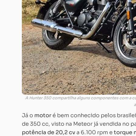
A Hunter 350 compartilha alguns componentes com a con
a
Já o
motor
é bem conhecido pelos brasileir
de 350 cc, visto na Meteor já vendida no p
potência de 20,2 cv
a 6.100 rpm e
torque 