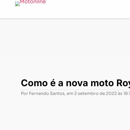
Notícias
-
Lançamentos
-
Como é a nova moto Royal Enf
Como é a nova moto Roya
Por
Fernando Santos
, em
2 setembro de 2022 às 18: