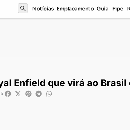
search
Notícias
Emplacamento
Guia
Fipe
ield que virá ao Brasil em 2023
l Enfield que virá ao Brasi
15