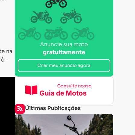
Anuncie sua moto
te na
gratuitamente
rô –
Criar meu anuncio agora
Consulte nosso
Guia de Motos
Últimas Publicações