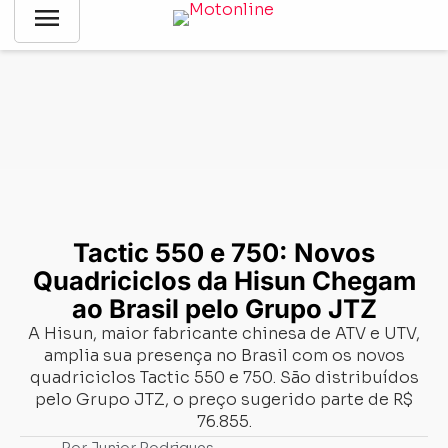
menu
Notícias
-
Lançamentos
-
Tactic 550 e 750: Novos
Quadriciclos da Hisun Chegam ao Brasil pelo Grupo JTZ
Tactic 550 e 750: Novos
Quadriciclos da Hisun Chegam
ao Brasil pelo Grupo JTZ
A Hisun, maior fabricante chinesa de ATV e UTV,
amplia sua presença no Brasil com os novos
quadriciclos Tactic 550 e 750. São distribuídos
pelo Grupo JTZ, o preço sugerido parte de R$
76.855.