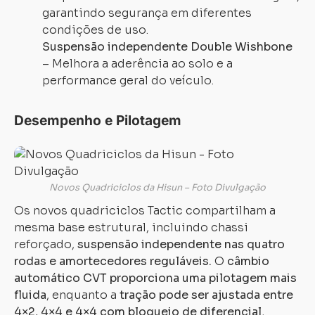
garantindo segurança em diferentes
condições de uso.
Suspensão independente Double Wishbone
– Melhora a aderência ao solo e a
performance geral do veículo.
Carregando...
Carregando...
Desempenho e Pilotagem
Novos Quadriciclos da Hisun – Foto Divulgação
Os novos quadriciclos Tactic compartilham a
mesma base estrutural, incluindo chassi
reforçado,
suspensão independente nas quatro
rodas e amortecedores reguláveis.
O
câmbio
automático CVT proporciona uma pilotagem mais
fluida
, enquanto a
tração pode ser ajustada entre
4×2, 4×4 e 4×4 com bloqueio de diferencial
,