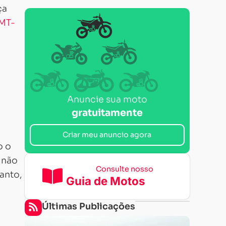
ça
MT-
Anuncie sua moto
gratuitamente
Criar meu anuncio agora
o o
 não
Consulte nosso
anto,
Guia de Motos
Últimas Publicações