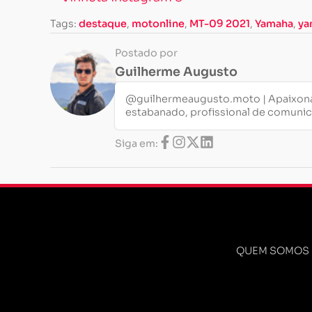
Tags:
destaque
,
motonline
,
MT-09 2021
,
Yamaha
,
ya
Postado por
Guilherme Augusto
@guilhermeaugusto.moto | Apaixona
estabanado, profissional de comuni
Siga em:
QUEM SOMOS