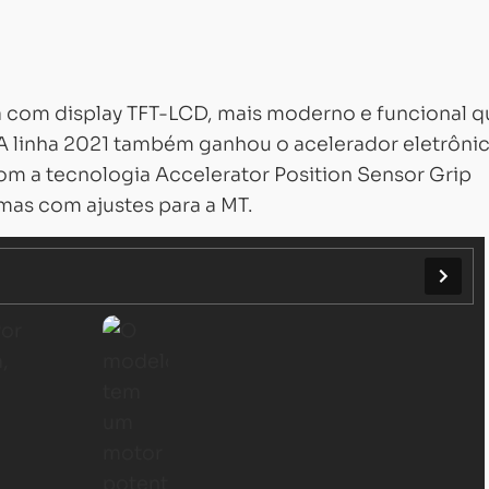
Carregando...
Carregando...
a com display TFT-LCD, mais moderno e funcional q
A linha 2021 também ganhou o acelerador eletrôni
om a tecnologia Accelerator Position Sensor Grip
mas com ajustes para a MT.