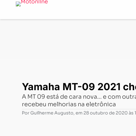
Notícias
-
Lançamentos
-
Yamaha MT-09 2021 chega co
Yamaha MT-09 2021 che
A MT 09 está de cara nova... e com ou
recebeu melhorias na eletrônica
Por
Guilherme Augusto
, em
28 outubro de 2020 às 1