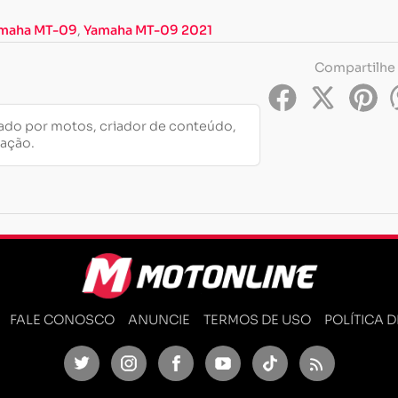
maha MT-09
,
Yamaha MT-09 2021
Compartilhe
do por motos, criador de conteúdo,
cação.
FALE CONOSCO
ANUNCIE
TERMOS DE USO
POLÍTICA 
Twitter
Instagram
Facebook
Youtube
TikTok
Feed