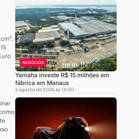
 cm³,
115
Euro
NEGÓCIOS
Yamaha investe R$ 15 milhões em
fábrica em Manaus
5 agosto de 2026 às 13:00
onar
m como
te
peso