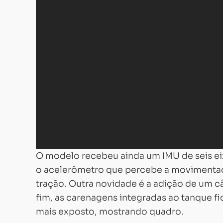
O modelo recebeu ainda um IMU de seis ei
o acelerômetro que percebe a movimentaç
tração. Outra novidade é a adição de um câ
fim, as carenagens integradas ao tanque fi
mais exposto, mostrando quadro.