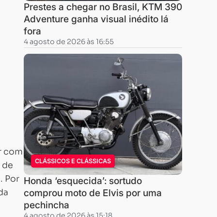
Prestes a chegar no Brasil, KTM 390
Adventure ganha visual inédito lá
fora
4 agosto de 2026 às 16:55
ar com
CLÁSSICOS E CLÁSSICAS
 de
. Por
Honda ‘esquecida’: sortudo
da
comprou moto de Elvis por uma
pechincha
4 agosto de 2026 às 15:18