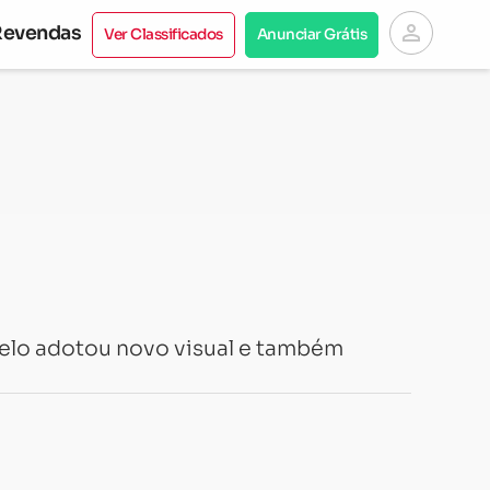
person
Revendas
Ver Classificados
Anunciar Grátis
delo adotou novo visual e também