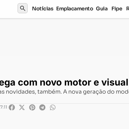
search
Notícias
Emplacamento
Guia
Fipe
m novo motor e visual
ga com novo motor e visual
tras novidades, também. A nova geração do mo
7:11