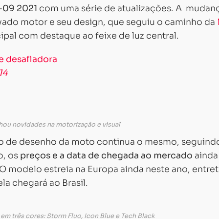
-09 2021
com uma série de atualizações. A mudan
vado motor e seu design, que seguiu o caminho da
ipal com destaque ao feixe de luz central.
e desafiadora
14
ou novidades na motorização e visual
ilo de desenho da moto continua o mesmo, seguind
o, os
preços e a data de chegada ao mercado
ainda
O modelo estreia na Europa ainda neste ano, entret
la chegará ao Brasil.
em três cores: Storm Fluo, Icon Blue e Tech Black