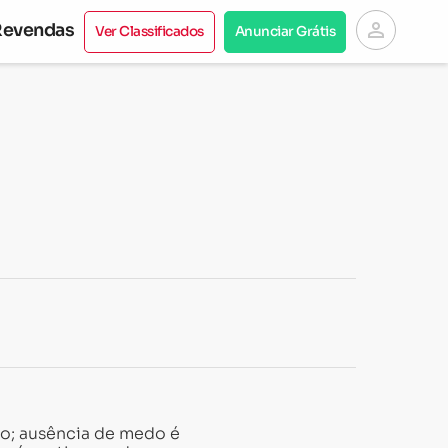
person
Revendas
Ver Classificados
Anunciar Grátis
o; ausência de medo é