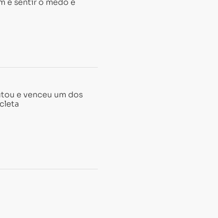
em é sentir o medo e
utou e venceu um dos
cleta