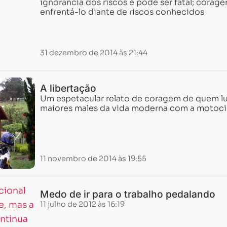
ignorância dos riscos e pode ser fatal; corag
enfrentá-lo diante de riscos conhecidos
31 dezembro de 2014 às 21:44
A libertação
Um espetacular relato de coragem de quem l
maiores males da vida moderna com a motoci
Carregando...
Carregando...
11 novembro de 2014 às 19:55
Medo de ir para o trabalho pedalando
11 julho de 2012 às 16:19