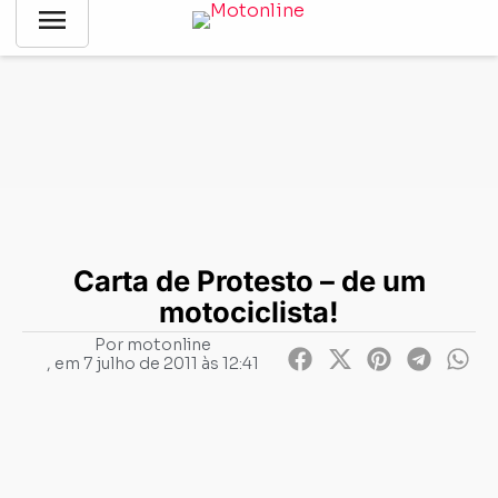
menu
Notícias
-
Cartas
-
Carta de Protesto – de um motociclista!
Carta de Protesto – de um
motociclista!
Por
motonline
, em
7 julho de 2011 às 12:41