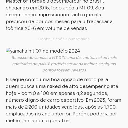
Master of Torque
a desembarcar no Brasil,
chegando em 2015, logo após a MT 09. Seu
desempenho
impressionou
tanto que ela
precisou de poucos meses para ultrapassar a
icônica XJ-6 em volume de vendas.
Sucesso de vendas, a MT 07 é uma das motos naked mais
admiradas do país. E poderia ser ainda melhor, se alguns
pontos fossem revistos
E segue como uma boa opção de moto para
quem busca uma
naked de alto desempenho
até
hoje – com 0 a 100 em apenas 4,2 segundos,
número digno de carro esportivo. Em 2023, foram
mais de 2.200 unidades vendidas, após as 1.700
emplacadas no ano anterior. Porém, poderia ser
melhor em alguns quesitos.