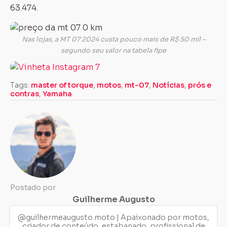
63.474.
Nas lojas, a MT 07 2024 custa pouco mais de R$ 50 mil –
segundo seu valor na tabela fipe
Tags:
master of torque
,
motos
,
mt-07
,
Notícias
,
prós e
contras
,
Yamaha
Postado por
Guilherme Augusto
@guilhermeaugusto.moto | Apaixonado por motos,
criador de conteúdo, estabanado, profissional de