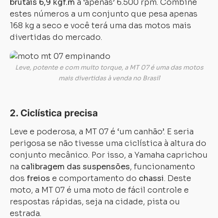
brutais 6,9 kgf.m
a ‘apenas’ 6.500 rpm. Combine
estes números a um conjunto que pesa apenas
168 kg a seco e você terá uma das motos mais
divertidas do mercado.
Leve, potente e com muito torque, a MT 07 é uma das motos
mais divertidas à venda no Brasil
2. Ciclística precisa
Leve e poderosa, a MT 07 é ‘um canhão’. E seria
perigosa se não tivesse uma ciclística à altura do
conjunto mecânico. Por isso, a Yamaha caprichou
na
calibragem das suspensões
, funcionamento
dos
freios
e comportamento do
chassi
. Deste
moto, a MT 07 é uma moto de fácil controle e
respostas rápidas, seja na cidade, pista ou
estrada.