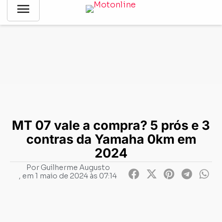
menu
Notícias
-
Negócios
-
MT 07 vale a compra? 5 prós e 3 contras
da Yamaha 0km em 2024
MT 07 vale a compra? 5 prós e 3
contras da Yamaha 0km em
2024
Por
Guilherme Augusto
, em
1 maio de 2024 às 07:14