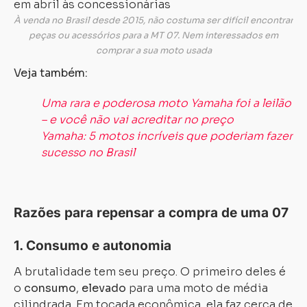
À venda no Brasil desde 2015, não costuma ser difícil encontrar
peças ou acessórios para a MT 07. Nem interessados em
comprar a sua moto usada
Veja também:
Uma rara e poderosa moto Yamaha foi a leilão
– e você não vai acreditar no preço
Yamaha: 5 motos incríveis que poderiam fazer
sucesso no Brasil
Razões para repensar a compra de uma 07
1. Consumo e autonomia
A brutalidade tem seu preço. O primeiro deles é
o
consumo
,
elevado
para uma moto de média
cilindrada. Em tocada econômica, ela faz cerca de