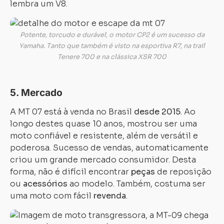
lembra um V8.
Potente, torcudo e durável, o motor CP2 é um sucesso da
Yamaha. Tanto que também é visto na esportiva R7, na trail
Tenere 700 e na clássica XSR 700
5. Mercado
A MT 07 está à venda no Brasil
desde 2015
. Ao
longo destes quase 10 anos, mostrou ser uma
moto confiável e resistente, além de versátil e
Carregando...
Carregando...
poderosa. Sucesso de vendas, automaticamente
criou um grande mercado consumidor. Desta
forma, não é difícil encontrar
peças
de reposição
ou
acessórios
ao modelo. Também, costuma ser
uma moto com fácil
revenda
.