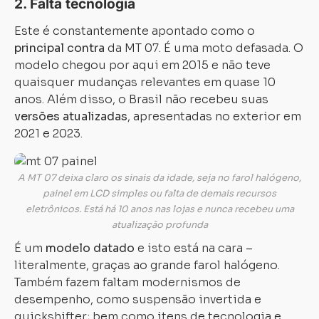
2. Falta tecnologia
Este é constantemente apontado como o
principal contra
da MT 07. É uma moto defasada. O
modelo chegou por aqui em 2015 e não teve
quaisquer mudanças relevantes em quase 10
anos. Além disso, o Brasil não recebeu suas
versões atualizadas
, apresentadas no exterior em
2021 e 2023.
A MT 07 deixa claro os sinais da idade, seja no farol halógeno,
painel em LCD simples ou falta de demais recursos
eletrônicos. Está há 10 anos nas lojas e nunca recebeu uma
atualização profunda
É um
modelo datado
e isto está na cara –
literalmente, graças ao grande farol halógeno.
Também fazem faltam modernismos de
desempenho, como suspensão invertida e
quickshifter; bem como itens de tecnologia e